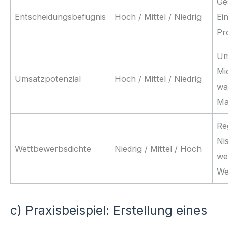
Ge
Entscheidungsbefugnis
Hoch / Mittel / Niedrig
Ein
Pr
Um
Mi
Umsatzpotenzial
Hoch / Mittel / Niedrig
wa
Ma
Re
Ni
Wettbewerbsdichte
Niedrig / Mittel / Hoch
we
We
c) Praxisbeispiel: Erstellung eines