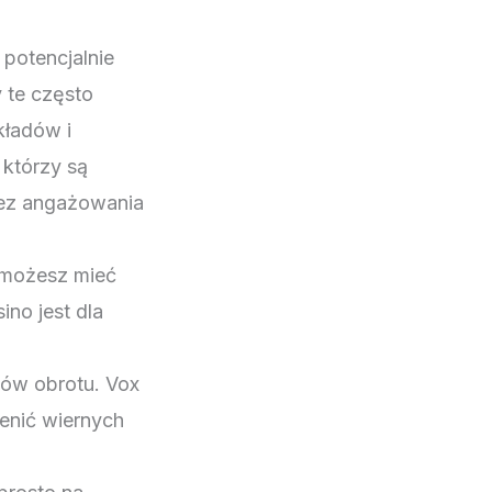
 potencjalnie
 te często
kładów i
 którzy są
bez angażowania
e możesz mieć
no jest dla
ków obrotu. Vox
enić wiernych