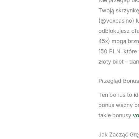
Nie przegap oka
Twoją skrzynkę.
(@voxcasino) l
odblokujesz ofe
45x) mogą brzmi
150 PLN, które 
złoty bilet – d
Przegląd Bonu
Ten bonus to i
bonus ważny pr
takie bonusy
vo
Jak Zacząć Gr