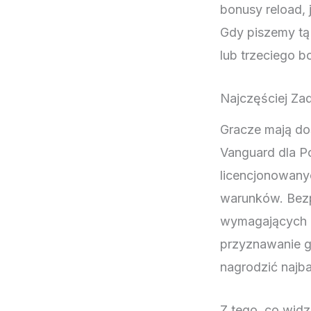
bonusy reload,
Gdy piszemy tą
lub trzeciego b
Najczęściej Za
Gracze mają do
Vanguard dla Po
licencjonowanyc
warunków. Bezp
wymagających g
przyznawanie g
nagrodzić najb
Z tego, co widz