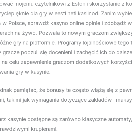
wać mojemu czytelnikowi z Estonii skorzystanie z k
ciepięknie dla gry w eesti neti kasiinod. Zanim wybi
m w Polsce, sprawdź kasyno online opinie i zdobądź 
lerach na żywo. Pozwala to nowym graczom zwiększy
żne gry na platformie. Programy lojalnościowe tego 
y gracze poczuli się docenieni i zachęcić ich do dalsze
 na celu zapewnienie graczom dodatkowych korzyści 
wania gry w kasynie.
ednak pamiętać, że bonusy te często wiążą się z pew
i, takimi jak wymagania dotyczące zakładów i maksym
rz kasynie dostępne są zarówno klasyczne automaty, j
rawdziwymi krupierami.