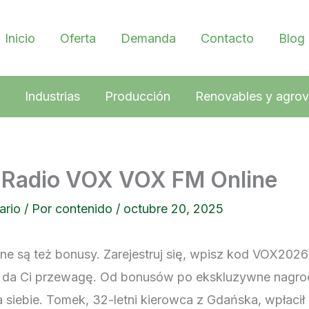
Inicio
Oferta
Demanda
Contacto
Blog
Industrias
Producción
Renovables y agrov
Radio VOX VOX FM Online
ario
/ Por
contenido
/
octubre 20, 2025
 są też bonusy. Zarejestruj się, wpisz kod VOX2026 i
 da Ci przewagę. Od bonusów po ekskluzywne nagro
a siebie. Tomek, 32-letni kierowca z Gdańska, wpłacił