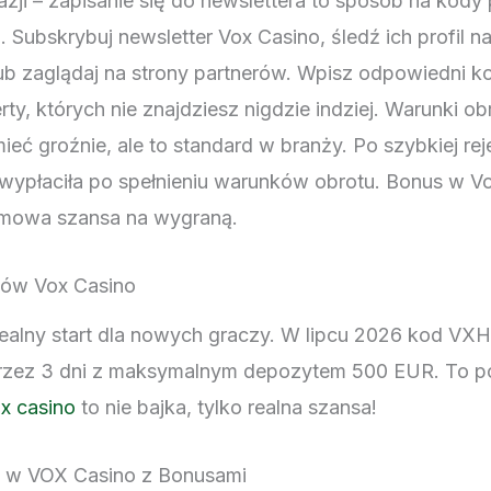
zji – zapisanie się do newslettera to sposób na kody 
 Subskrybuj newsletter Vox Casino, śledź ich profil n
ub zaglądaj na strony partnerów. Wpisz odpowiedni ko
rty, których nie znajdziesz nigdzie indziej. Warunki o
eć groźnie, ale to standard w branży. Po szybkiej reje
wypłaciła po spełnieniu warunków obrotu. Bonus w Vo
armowa szansa na wygraną.
sów Vox Casino
dealny start dla nowych graczy. W lipcu 2026 kod VX
zez 3 dni z maksymalnym depozytem 500 EUR. To po
x casino
to nie bajka, tylko realna szansa!
ę w VOX Casino z Bonusami