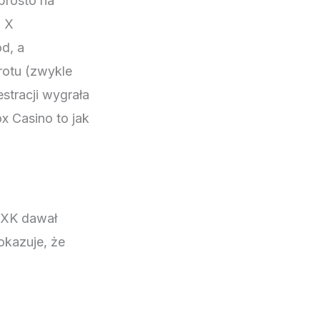
prosto na
a X
d, a
brotu (zwykle
stracji wygrała
x Casino to jak
HXK dawał
kazuje, że