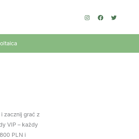
oltaica
 zacznij grać z
dy VIP – każdy
 800 PLN i