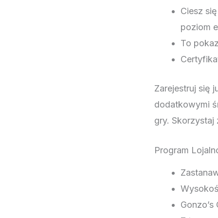
Ciesz si
poziom e
To pokazu
Certyfik
Zarejestruj się
dodatkowymi śr
gry. Skorzystaj
Program Lojaln
Zastanaw
Wysokość
Gonzo’s 