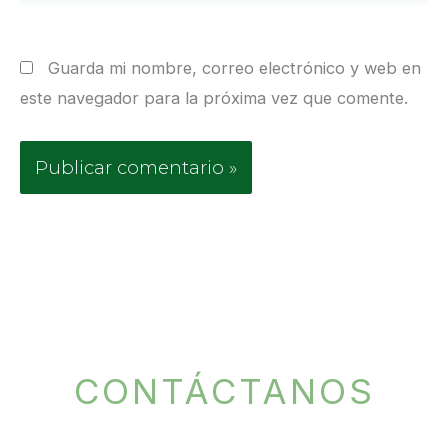
Guarda mi nombre, correo electrónico y web en
este navegador para la próxima vez que comente.
CONTÁCTANOS