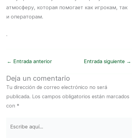
атмосферу, которая помогает как игрокам, так
и операторам.
.
←
Entrada anterior
Entrada siguiente
→
Deja un comentario
Tu dirección de correo electrónico no será
publicada.
Los campos obligatorios están marcados
con
*
Escribe
aquí...