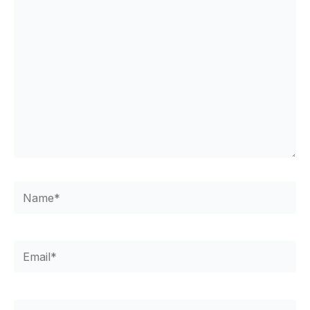
aquí...
Name*
Email*
Web