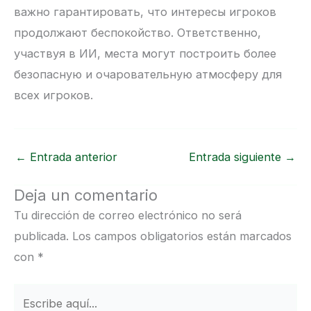
важно гарантировать, что интересы игроков
продолжают беспокойство. Ответственно,
участвуя в ИИ, места могут построить более
безопасную и очаровательную атмосферу для
всех игроков.
←
Entrada anterior
Entrada siguiente
→
Deja un comentario
Tu dirección de correo electrónico no será
publicada.
Los campos obligatorios están marcados
con
*
Escribe