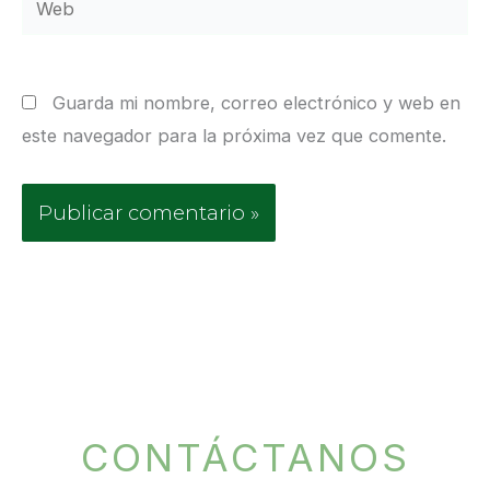
Guarda mi nombre, correo electrónico y web en
este navegador para la próxima vez que comente.
CONTÁCTANOS