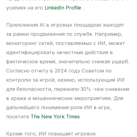
усилиях на его
LinkedIn Profile
.
Приложения AI в игровых площадках выходят
за рамки продвижения по службе. Например,
мониторинг сетей, поставляемых с ИИ, может
идентифицировать нечестные действия в
фактическое время, значительно снижая ущерб.
Согласно отчету в 2024 году Советом по
контролю за игрой, казино, использующие ИИ
для безопасности, пережили 30% -ное снижение
в краже и мошеннических мероприятиях. Для
дальнейшего понимания роли ИИ в игре,
посетите
The New York Times
Кроме того, ИИ повышает игровое