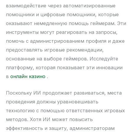
взаимодействие через автоматизированные
помощники и цифровые помощники, которые
оказывают немедленную помощь геймерам. Эти
инструменты могут реагировать на запросы,
помочь с администрированием профиля и даже
предоставлять игровые рекомендации,
основанные на выборе геймеров. Исследуйте
платформу, которая показывает эти инновации
в
онлайн казино
.
Поскольку ИИ продолжает развиваться, места
проведения должны уравновешивать
технологию с помощью ответственных игровых
методов. Хотя ИИ может повысить
эффективность и защиту, администраторам