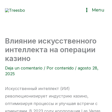
Ir
Menu
al
contenido
Влияние искусственного
интеллекта на операции
казино
Deja un comentario
/ Por
contenido
/
agosto 28,
2025
Искусственный интеллект (ИИ)
революционизирует индустрию казино,
оптимизируя процессы и улучшая встречи с
клиентами. В 2023 году корпорация Las Vegas