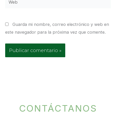
Guarda mi nombre, correo electrónico y web en
este navegador para la próxima vez que comente.
CONTÁCTANOS