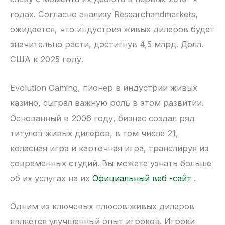
годах. Согласно анализу Researchandmarkets,
ожидается, что индустрия живых дилеров будет
значительно расти, достигнув 4,5 млрд. Долл.
США к 2025 году.
Evolution Gaming, пионер в индустрии живых
казино, сыграл важную роль в этом развитии.
Основанный в 2006 году, бизнес создал ряд
титулов живых дилеров, в том числе 21,
колесная игра и карточная игра, транслируя из
современных студий. Вы можете узнать больше
об их услугах на их
Официальный веб -сайт
.
Одним из ключевых плюсов живых дилеров
является улучшенный опыт игроков. Игроки