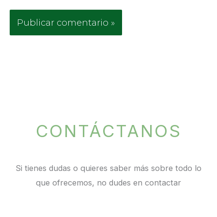
CONTÁCTANOS
Si tienes dudas o quieres saber más sobre todo lo
que ofrecemos, no dudes en contactar