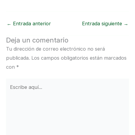
←
Entrada anterior
Entrada siguiente
→
Deja un comentario
Tu dirección de correo electrónico no será
publicada.
Los campos obligatorios están marcados
con
*
Escribe
aquí...