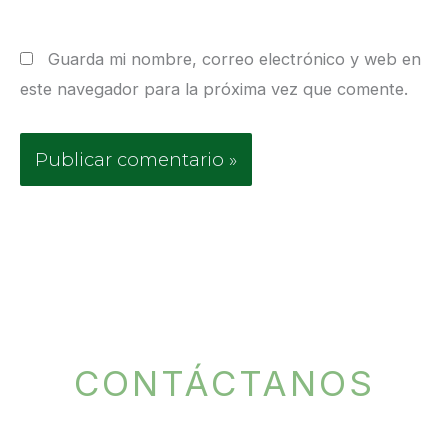
Guarda mi nombre, correo electrónico y web en
este navegador para la próxima vez que comente.
CONTÁCTANOS