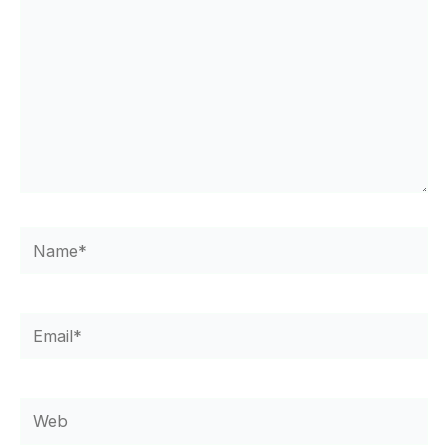
Name*
Email*
Web