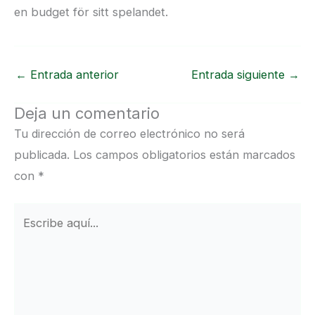
en budget för sitt spelandet.
←
Entrada anterior
Entrada siguiente
→
Deja un comentario
Tu dirección de correo electrónico no será
publicada.
Los campos obligatorios están marcados
con
*
Escribe
aquí...