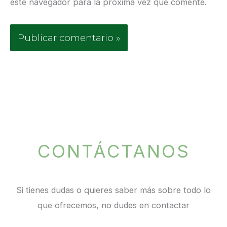
este navegador para la próxima vez que comente.
CONTÁCTANOS
Si tienes dudas o quieres saber más sobre todo lo
que ofrecemos, no dudes en contactar