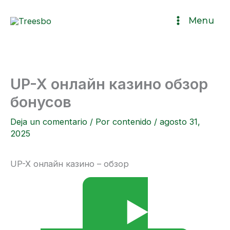
Ir
Menu
al
contenido
UP-X онлайн казино обзор
бонусов
Deja un comentario
/ Por
contenido
/
agosto 31,
2025
UP-X онлайн казино – обзор
▶️