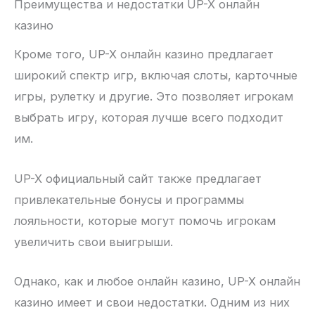
Преимущества и недостатки UP-X онлайн
казино
Кроме того, UP-X онлайн казино предлагает
широкий спектр игр, включая слоты, карточные
игры, рулетку и другие. Это позволяет игрокам
выбрать игру, которая лучше всего подходит
им.
UP-X официальный сайт также предлагает
привлекательные бонусы и программы
лояльности, которые могут помочь игрокам
увеличить свои выигрыши.
Однако, как и любое онлайн казино, UP-X онлайн
казино имеет и свои недостатки. Одним из них