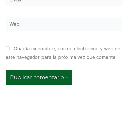
Web
Guarda mi nombre, correo electrónico y web en
este navegador para la próxima vez que comente.