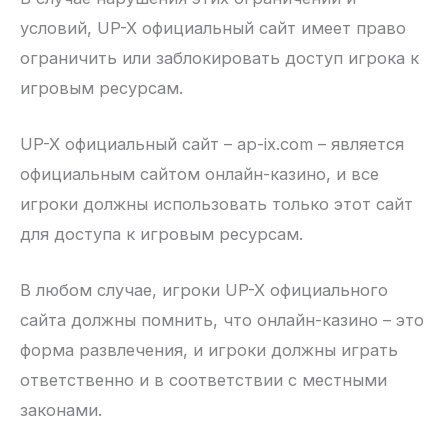
условий, UP-X официальный сайт имеет право
ограничить или заблокировать доступ игрока к
игровым ресурсам.
UP-X официальный сайт – ap-ix.com – является
официальным сайтом онлайн-казино, и все
игроки должны использовать только этот сайт
для доступа к игровым ресурсам.
В любом случае, игроки UP-X официального
сайта должны помнить, что онлайн-казино – это
форма развлечения, и игроки должны играть
ответственно и в соответствии с местными
законами.