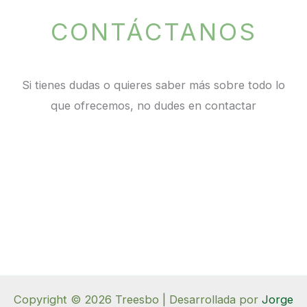
CONTÁCTANOS
Si tienes dudas o quieres saber más sobre todo lo
que ofrecemos, no dudes en contactar
Copyright © 2026 Treesbo | Desarrollada por
Jorge