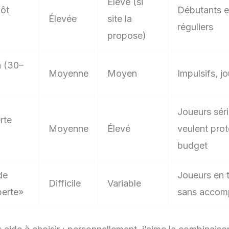
Élevé (si
pôt
Débutants e
Élevée
site la
réguliers
propose)
n (30–
Moyenne
Moyen
Impulsifs, j
Joueurs séri
rte
Moyenne
Élevé
veulent prot
budget
de
Joueurs en ti
Difficile
Variable
perte»
sans accom