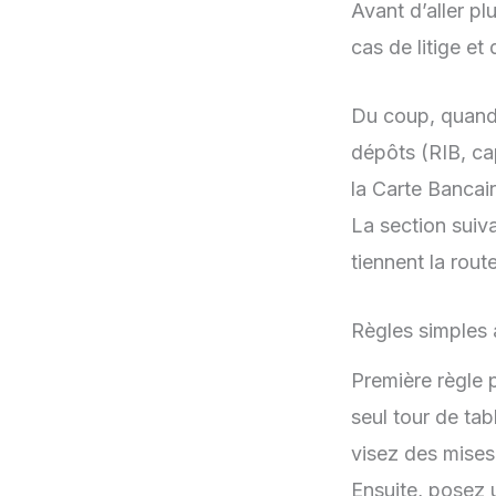
Avant d’aller pl
cas de litige et
Du coup, quand v
dépôts (RIB, ca
la Carte Bancai
La section suiva
tiennent la rout
Règles simples 
Première règle 
seul tour de ta
visez des mise
Ensuite, posez 