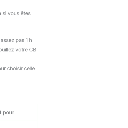
s
 si vous êtes
passez pas 1 h
ouillez votre CB
r choisir celle
l pour