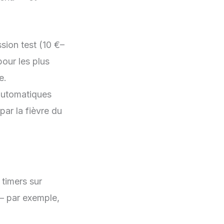
sion test (10 €–
our les plus
e.
 automatiques
par la fièvre du
, timers sur
— par exemple,