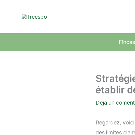
Ir
al
contenido
Fincas
Stratégi
établir d
Deja un coment
Regardez, voici
des limites clai