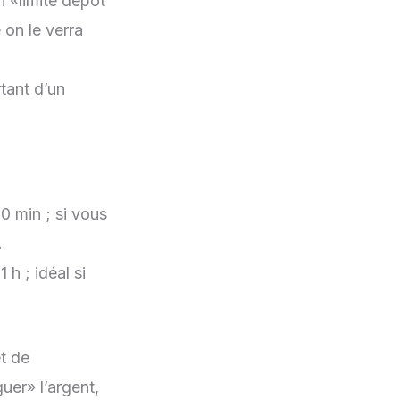
n «limite dépôt
 on le verra
tant d’un
0 min ; si vous
.
h ; idéal si
t de
uer» l’argent,