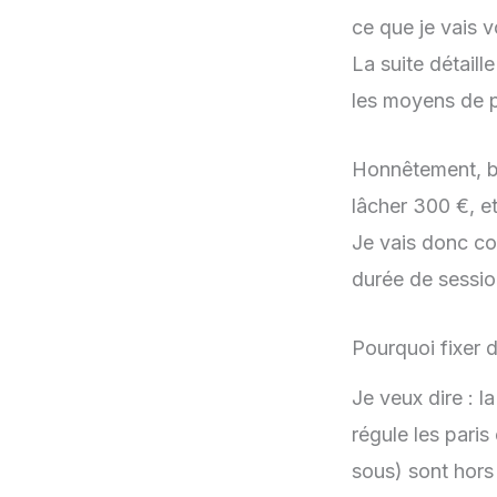
ce que je vais v
La suite détail
les moyens de p
Honnêtement, be
lâcher 300 €, e
Je vais donc co
durée de sessio
Pourquoi fixer d
Je veux dire : l
régule les paris
sous) sont hors 