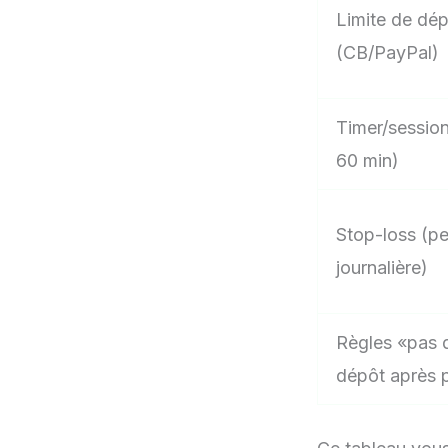
Limite de dé
(CB/PayPal)
Timer/sessio
60 min)
Stop-loss (pe
journalière)
Règles «pas 
dépôt après 