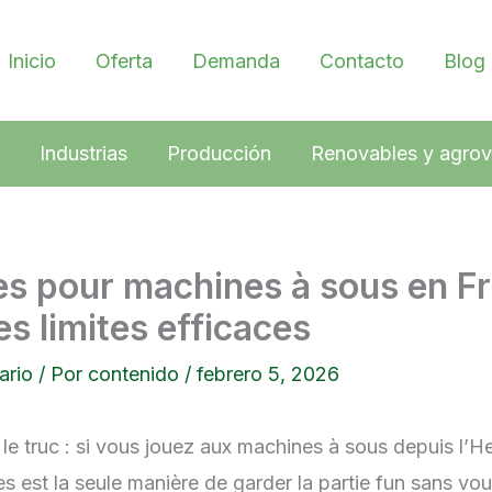
Inicio
Oferta
Demanda
Contacto
Blog
Industrias
Producción
Renovables y agrov
es pour machines à sous en Fr
es limites efficaces
ario
/ Por
contenido
/
febrero 5, 2026
 le truc : si vous jouez aux machines à sous depuis l’H
res est la seule manière de garder la partie fun sans vous