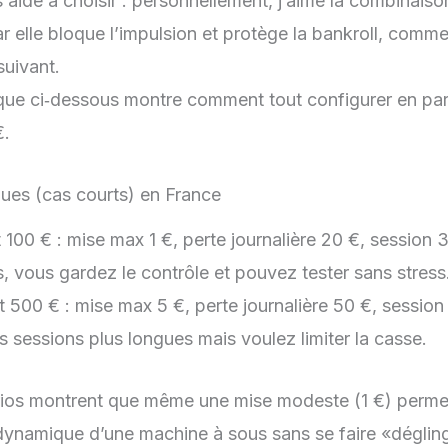
 aide à choisir : personnellement, j’aime la combinaiso
r elle bloque l’impulsion et protège la bankroll, comme
suivant.
que ci‑dessous montre comment tout configurer en par
€.
ues (cas courts) en France
100 € : mise max 1 €, perte journalière 20 €, session 3
s, vous gardez le contrôle et pouvez tester sans stress
00 € : mise max 5 €, perte journalière 50 €, session 1 
s sessions plus longues mais voulez limiter la casse.
rios montrent que même une mise modeste (1 €) perme
ynamique d’une machine à sous sans se faire «dégling