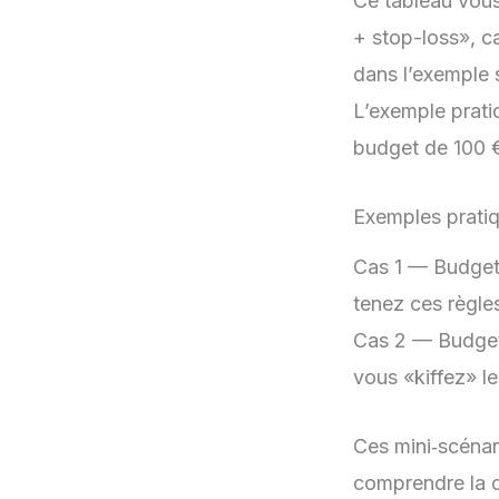
Ce tableau vous
+ stop-loss», ca
dans l’exemple 
L’exemple prati
budget de 100 
Exemples pratiq
Cas 1 — Budget 
tenez ces règle
Cas 2 — Budget 5
vous «kiffez» le
Ces mini‑scéna
comprendre la d