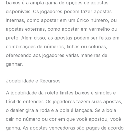
baixos é a ampla gama de opções de apostas
disponíveis. Os jogadores podem fazer apostas
internas, como apostar em um único número, ou
apostas externas, como apostar em vermelho ou
preto. Além disso, as apostas podem ser feitas em
combinações de números, linhas ou colunas,
oferecendo aos jogadores várias maneiras de
ganhar.
Jogabilidade e Recursos
A jogabilidade da roleta limites baixos é simples e
fácil de entender. Os jogadores fazem suas apostas,
o dealer gira a roda e a bola é lançada. Se a bola
cair no número ou cor em que você apostou, você
ganha. As apostas vencedoras são pagas de acordo