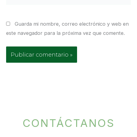
Guarda mi nombre, correo electrónico y web en
este navegador para la próxima vez que comente.
CONTÁCTANOS