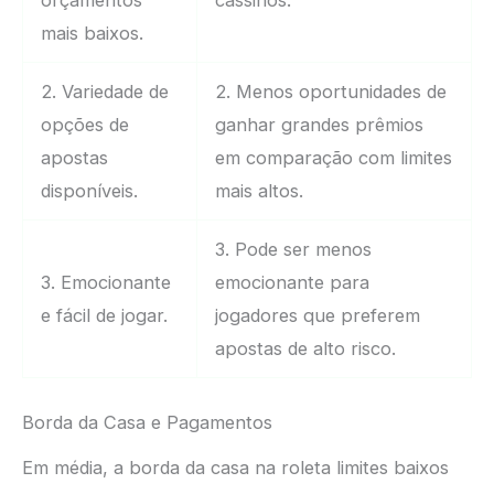
orçamentos
cassinos.
mais baixos.
2. Variedade de
2. Menos oportunidades de
opções de
ganhar grandes prêmios
apostas
em comparação com limites
disponíveis.
mais altos.
3. Pode ser menos
3. Emocionante
emocionante para
e fácil de jogar.
jogadores que preferem
apostas de alto risco.
Borda da Casa e Pagamentos
Em média, a borda da casa na roleta limites baixos