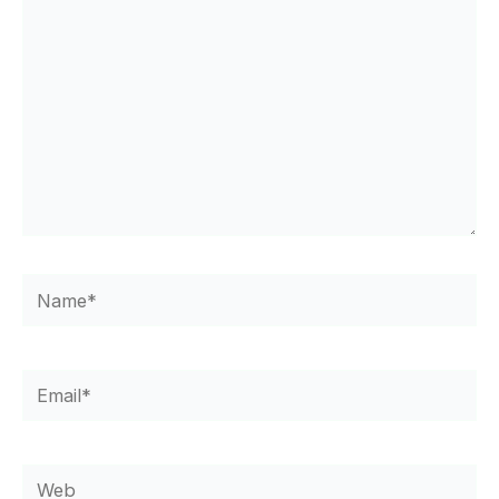
Name*
Email*
Web