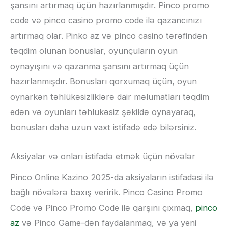
şansını artırmaq üçün hazırlanmışdır. Pinco promo
code və pinco casino promo code ilə qazancınızı
artırmaq olar. Pinko az və pinco casino tərəfindən
təqdim olunan bonuslar, oyunçuların oyun
oynayışını və qazanma şansını artırmaq üçün
hazırlanmışdır. Bonusları qorxumaq üçün, oyun
oynarkən təhlükəsizliklərə dair məlumatları təqdim
edən və oyunları təhlükəsiz şəkildə oynayaraq,
bonusları daha uzun vaxt istifadə edə bilərsiniz.
Aksiyalar və onları istifadə etmək üçün növələr
Pinco Online Kazino 2025-da aksiyaların istifadəsi ilə
bağlı növələrə baxış veririk. Pinco Casino Promo
Code və Pinco Promo Code ilə qarşını çıxmaq,
pinco
az
və Pinco Game-dən faydalanmaq, və ya yeni