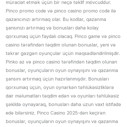
müraciət etmək üçün bir neçə təklif mövcuddur.
Pinco promo code və pinco casino promo code ilə
qazancınızı artırmaq olar. Bu kodlar, qazanma
şansınızı artırmaq və bonusları daha kolay
qorxumaq üçün faydalı olacaq. Pinco game və pinco
casino tərəfindən təqdim olunan bonuslar, yeni və
təkrar gəzgən oyunçular üçün məqsədləndirilmişdir.
Pinko az və pinco casino tərəfindən təqdim olunan
bonuslar, oyunçuların oyun oynayışını və qazanma
şansını artırmaq üçün hazırlanmışdır. Bonusları
qorxumaq üçün, oyun oynarkən təhlükəsizliklərə
dair məlumatları təqdim edən və oyunları təhlükəsiz
şəkildə oynayaraq, bonusları daha uzun vaxt istifadə
edə bilərsiniz. Pinco Casino 2025-dən keçirən
bonuslar, oyunçuların oyun oynayışını və qazanma