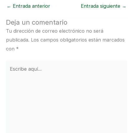
←
Entrada anterior
Entrada siguiente
→
Deja un comentario
Tu dirección de correo electrónico no será
publicada.
Los campos obligatorios están marcados
con
*
Escribe
aquí...