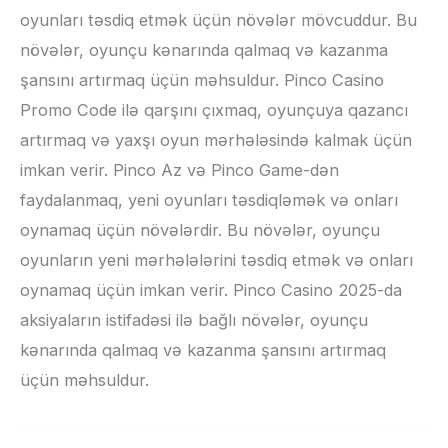
oyunları təsdiq etmək üçün növələr mövcuddur. Bu
növələr, oyunçu kənarında qalmaq və kazanma
şansını artırmaq üçün məhsuldur. Pinco Casino
Promo Code ilə qarşını çıxmaq, oyunçuya qazancı
artırmaq və yaxşı oyun mərhələsində kalmak üçün
imkan verir. Pinco Az və Pinco Game-dən
faydalanmaq, yeni oyunları təsdiqləmək və onları
oynamaq üçün növələrdir. Bu növələr, oyunçu
oyunların yeni mərhələlərini təsdiq etmək və onları
oynamaq üçün imkan verir. Pinco Casino 2025-da
aksiyaların istifadəsi ilə bağlı növələr, oyunçu
kənarında qalmaq və kazanma şansını artırmaq
üçün məhsuldur.