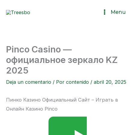
Ir
Menu
al
contenido
Pinco Casino —
официальное зеркало KZ
2025
Deja un comentario
/ Por
contenido
/
abril 20, 2025
Пинко Казино Официальный Сайт – Играть в
Онлайн Казино Pinco