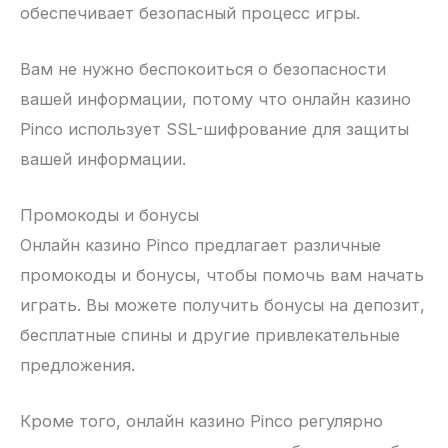
обеспечивает безопасный процесс игры.
Вам не нужно беспокоиться о безопасности
вашей информации, потому что онлайн казино
Pinco использует SSL-шифрование для защиты
вашей информации.
Промокоды и бонусы
Онлайн казино Pinco предлагает различные
промокоды и бонусы, чтобы помочь вам начать
играть. Вы можете получить бонусы на депозит,
бесплатные спины и другие привлекательные
предложения.
Кроме того, онлайн казино Pinco регулярно