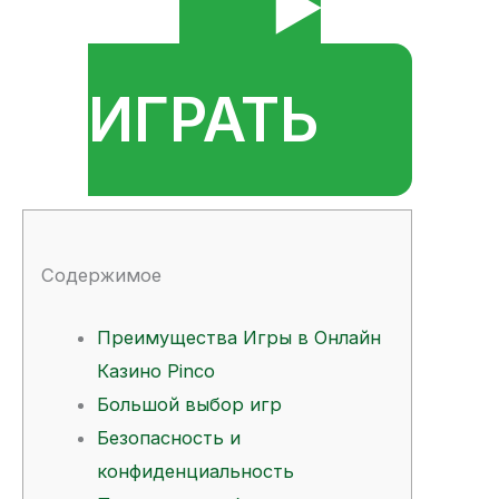
▶️
ИГРАТЬ
Содержимое
Преимущества Игры в Онлайн
Казино Pinco
Большой выбор игр
Безопасность и
конфиденциальность