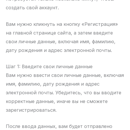
создать свой аккаунт.
Вам нужно кликнуть на кнопку «Регистрация»
на главной странице сайта, а затем введите
свои личные данные, включая имя, фамилию,
дату рождения и адрес электронной почты.
Шаг 1: Введите свои личные данные
Вам нужно ввести свои личные данные, включая
имя, фамилию, дату рождения и адрес
электронной почты. Убедитесь, что вы вводите
корректные данные, иначе вы не сможете
зарегистрироваться.
После ввода данных, вам будет отправлено