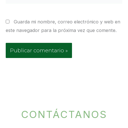
Guarda mi nombre, correo electrónico y web en
este navegador para la próxima vez que comente.
CONTÁCTANOS