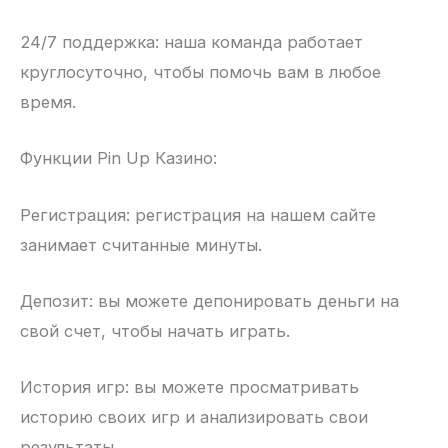
24/7 поддержка: наша команда работает
круглосуточно, чтобы помочь вам в любое
время.
Функции Pin Up Казино:
Регистрация: регистрация на нашем сайте
занимает считанные минуты.
Депозит: вы можете депонировать деньги на
свой счет, чтобы начать играть.
История игр: вы можете просматривать
историю своих игр и анализировать свои
результаты.