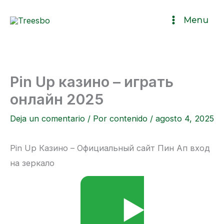
Ir
Menu
al
contenido
Pin Up казино – играть
онлайн 2025
Deja un comentario
/ Por
contenido
/
agosto 4, 2025
Pin Up Казино – Официальный сайт Пин Ап вход
на зеркало
▶️