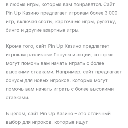
в любые игры, которые вам понравятся. Сайт
Pin Up Казино предлагает игрокам более 3 000
игр, включая слоты, карточные игры, рулетку,
бинго и другие азартные игры.
Кроме того, сайт Pin Up Казино предлагает
игрокам различные бонусы и акции, которые
могут помочь вам начать играть с более
высокими ставками. Например, сайт предлагает
бонусы для новых игроков, которые могут
помочь вам начать играть с более высокими
ставками.
В целом, сайт Pin Up Казино – это отличный
выбор для игроков, которые ищут