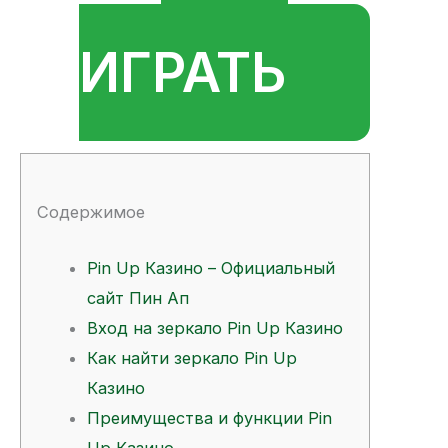
ИГРАТЬ
Содержимое
Pin Up Казино – Официальный
сайт Пин Ап
Вход на зеркало Pin Up Казино
Как найти зеркало Pin Up
Казино
Преимущества и функции Pin