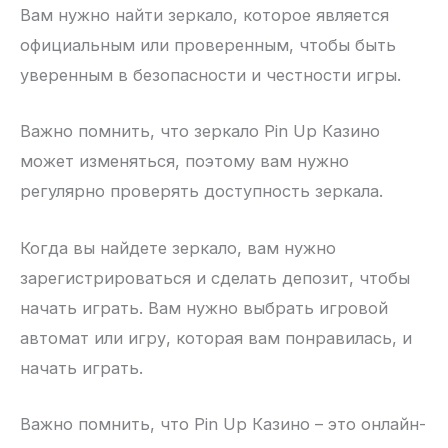
Вам нужно найти зеркало, которое является
официальным или проверенным, чтобы быть
уверенным в безопасности и честности игры.
Важно помнить, что зеркало Pin Up Казино
может изменяться, поэтому вам нужно
регулярно проверять доступность зеркала.
Когда вы найдете зеркало, вам нужно
зарегистрироваться и сделать депозит, чтобы
начать играть. Вам нужно выбрать игровой
автомат или игру, которая вам понравилась, и
начать играть.
Важно помнить, что Pin Up Казино – это онлайн-