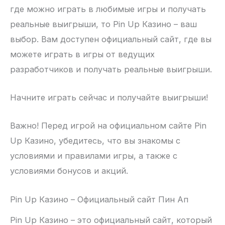
где можно играть в любимые игры и получать
реальные выигрыши, то Pin Up Казино – ваш
выбор. Вам доступен официальный сайт, где вы
можете играть в игры от ведущих
разработчиков и получать реальные выигрыши.
Начните играть сейчас и получайте выигрыши!
Важно! Перед игрой на официальном сайте Pin
Up Казино, убедитесь, что вы знакомы с
условиями и правилами игры, а также с
условиями бонусов и акций.
Pin Up Казино – Официальный сайт Пин Ап
Pin Up Казино – это официальный сайт, который