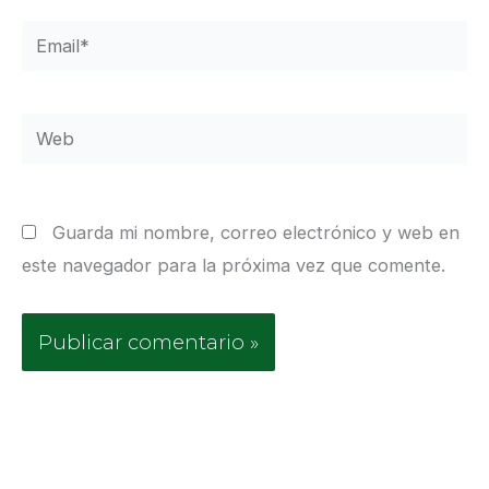
Email*
Web
Guarda mi nombre, correo electrónico y web en
este navegador para la próxima vez que comente.