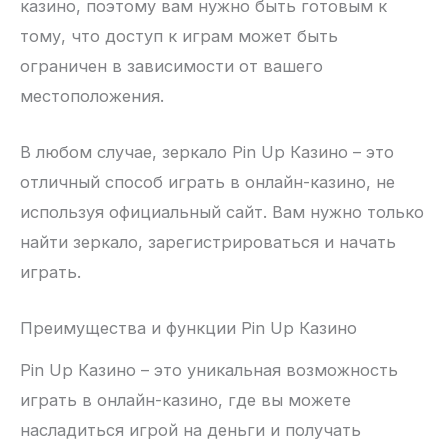
казино, поэтому вам нужно быть готовым к
тому, что доступ к играм может быть
ограничен в зависимости от вашего
местоположения.
В любом случае, зеркало Pin Up Казино – это
отличный способ играть в онлайн-казино, не
используя официальный сайт. Вам нужно только
найти зеркало, зарегистрироваться и начать
играть.
Преимущества и функции Pin Up Казино
Pin Up Казино – это уникальная возможность
играть в онлайн-казино, где вы можете
насладиться игрой на деньги и получать