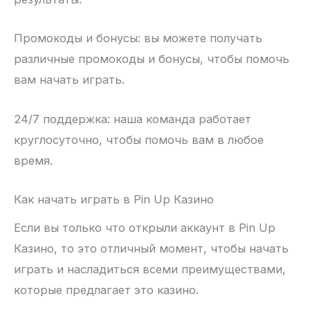
Промокоды и бонусы: вы можете получать
различные промокоды и бонусы, чтобы помочь
вам начать играть.
24/7 поддержка: наша команда работает
круглосуточно, чтобы помочь вам в любое
время.
Как начать играть в Pin Up Казино
Если вы только что открыли аккаунт в Pin Up
Казино, то это отличный момент, чтобы начать
играть и насладиться всеми преимуществами,
которые предлагает это казино.