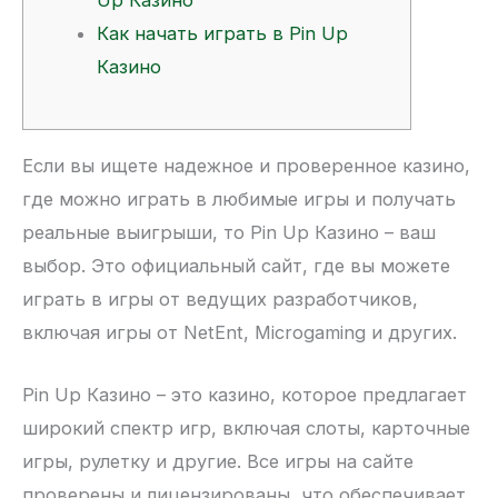
Up Казино
Как начать играть в Pin Up
Казино
Если вы ищете надежное и проверенное казино,
где можно играть в любимые игры и получать
реальные выигрыши, то Pin Up Казино – ваш
выбор. Это официальный сайт, где вы можете
играть в игры от ведущих разработчиков,
включая игры от NetEnt, Microgaming и других.
Pin Up Казино – это казино, которое предлагает
широкий спектр игр, включая слоты, карточные
игры, рулетку и другие. Все игры на сайте
проверены и лицензированы, что обеспечивает