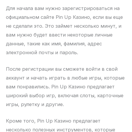
Для начала вам нужно зарегистрироваться на
официальном сайте Pin Up Казино, если вы еще
не сделали это. Это займет несколько минут, и
вам нужно будет ввести некоторые личные
данные, такие как имя, фамилия, адрес
электронной почты и пароль.
После регистрации вы сможете войти в свой
аккаунт и начать играть в любые игры, которые
вам понравились. Pin Up Казино предлагает
широкий выбор игр, включая слоты, карточные
игры, рулетку и другие.
Кроме того, Pin Up Казино предлагает
несколько полезных инструментов, которые