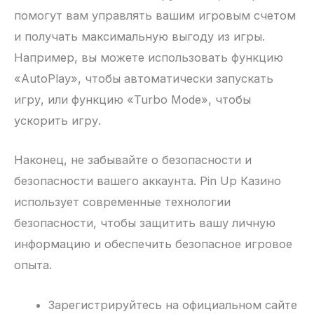
помогут вам управлять вашим игровым счетом
и получать максимальную выгоду из игры.
Например, вы можете использовать функцию
«AutoPlay», чтобы автоматически запускать
игру, или функцию «Turbo Mode», чтобы
ускорить игру.
Наконец, не забывайте о безопасности и
безопасности вашего аккаунта. Pin Up Казино
использует современные технологии
безопасности, чтобы защитить вашу личную
информацию и обеспечить безопасное игровое
опыта.
Зарегистрируйтесь на официальном сайте