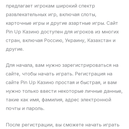
предлагает игрокам широкий спектр
развлекательных игр, включая слоты,
карточные игры и другие азартные игры. Сайт
Pin Up Казино доступен для игроков из многих
стран, включая Россию, Украину, Казахстан и
другие.
Для начала, вам нужно зарегистрироваться на
сайте, чтобы начать играть. Регистрация на
сайте Pin Up Казино простая и быстрая, и вам
нужно только ввести некоторые личные данные,
такие как имя, фамилия, адрес электронной
почты и пароль.
После регистрации, вы сможете начать играть