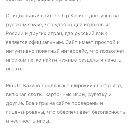
Официальный сайт Pin Up Казино доступен на
русском языке, что удобно для игроков из
России и других стран, где русский язык
является официальным. Сайт имеет простой и
интуитивно понятный интерфейс, что позволяет
игрокам легко найти нужные разделы и начать
играть.
Pin Up Казино предлагает широкий спектр игр,
включая слоты, карточные игры, рулетку и
другие. Все игры на сайте проверены и
лицензированы, что обеспечивает безопасность
и честность игры.