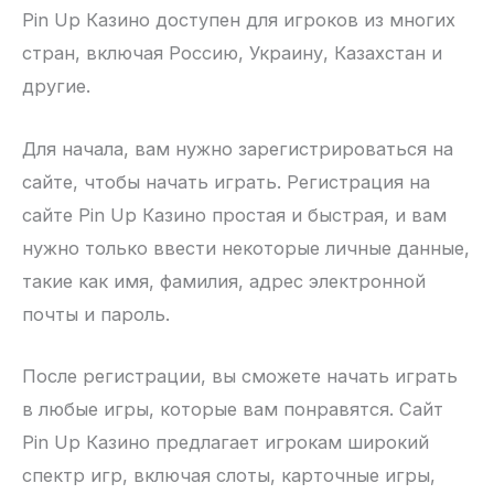
Pin Up Казино доступен для игроков из многих
стран, включая Россию, Украину, Казахстан и
другие.
Для начала, вам нужно зарегистрироваться на
сайте, чтобы начать играть. Регистрация на
сайте Pin Up Казино простая и быстрая, и вам
нужно только ввести некоторые личные данные,
такие как имя, фамилия, адрес электронной
почты и пароль.
После регистрации, вы сможете начать играть
в любые игры, которые вам понравятся. Сайт
Pin Up Казино предлагает игрокам широкий
спектр игр, включая слоты, карточные игры,