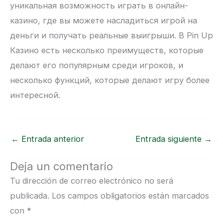
уникальная возможность играть в онлайн-
казино, где вы можете насладиться игрой на
деньги и получать реальные выигрыши. В Pin Up
Казино есть несколько преимуществ, которые
делают его популярным среди игроков, и
несколько функций, которые делают игру более
интересной.
←
Entrada anterior
Entrada siguiente
→
Deja un comentario
Tu dirección de correo electrónico no será
publicada.
Los campos obligatorios están marcados
con
*