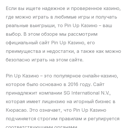
Если вы ищете надежное и проверенное казино,
где можно играть в любимые игры и получать
реальные выигрыши, то Pin Up Казино – ваш
выбор. В этом обзоре мы рассмотрим
официальный сайт Pin Up Казино, его
преимущества и недостатки, а также как можно
безопасно играть на этом сайте.
Pin Up Казино – это популярное онлайн-казино,
которое было основано в 2016 году. Сайт
принадлежит компании SG International N.V.,
которая имеет лицензию на игорный бизнес в
Кюрасао. Это означает, что Pin Up Казино
подчиняется строгим правилам и регулируется
соответствующими органами.