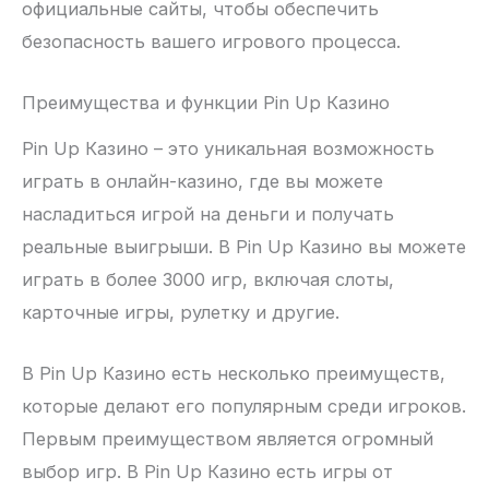
официальные сайты, чтобы обеспечить
безопасность вашего игрового процесса.
Преимущества и функции Pin Up Казино
Pin Up Казино – это уникальная возможность
играть в онлайн-казино, где вы можете
насладиться игрой на деньги и получать
реальные выигрыши. В Pin Up Казино вы можете
играть в более 3000 игр, включая слоты,
карточные игры, рулетку и другие.
В Pin Up Казино есть несколько преимуществ,
которые делают его популярным среди игроков.
Первым преимуществом является огромный
выбор игр. В Pin Up Казино есть игры от