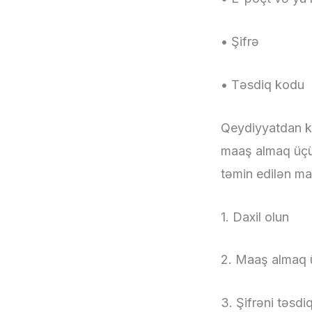
• Şifrə
• Təsdiq kodu
Qeydiyyatdan ke
maaş almaq üçü
təmin edilən ma
1. Daxil olun
2. Maaş almaq 
3. Şifrəni təsd