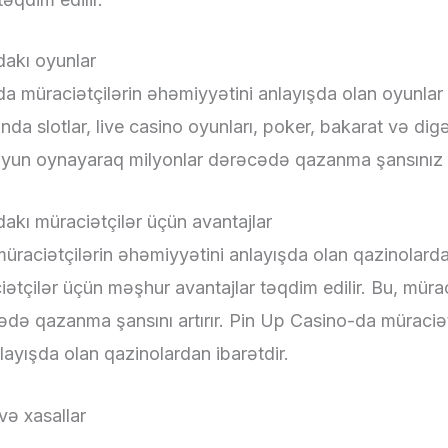
akı oyunlar
a müraciətçilərin əhəmiyyətini anlayışda olan oyunlar t
nda slotlar, live casino oyunları, poker, bakarat və digər
yun oynayaraq milyonlar dərəcədə qazanma şansınız 
akı müraciətçilər üçün avantajlar
üraciətçilərin əhəmiyyətini anlayışda olan qazinolarda
tçilər üçün məşhur avantajlar təqdim edilir. Bu, mürac
ədə qazanma şansını artırır. Pin Up Casino-da müraciət
layışda olan qazinolardan ibarətdir.
və xasallar