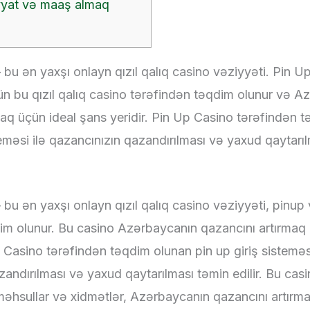
yat və maaş almaq
 bu ən yaxşı onlayn qızıl qalıq casino vəziyyəti. Pin 
 bu qızıl qalıq casino tərəfindən təqdim olunur və A
maq üçün ideal şans yeridir. Pin Up Casino tərəfindən 
teməsi ilə qazancınızın qazandırılması və yaxud qaytarı
 bu ən yaxşı onlayn qızıl qalıq casino vəziyyəti, pinup
im olunur. Bu casino Azərbaycanın qazancını artırmaq 
p Casino tərəfindən təqdim olunan pin up giriş sisteməsi
zandırılması və yaxud qaytarılması təmin edilir. Bu cas
əhsullar və xidmətlər, Azərbaycanın qazancını artırma