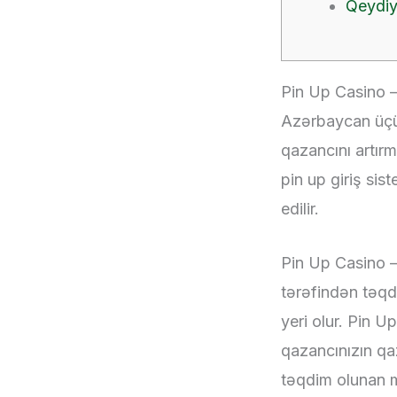
Qeydiy
Pin Up Casino –
Azərbaycan üçün
qazancını artır
pin up giriş sis
edilir.
Pin Up Casino –
tərəfindən təqd
yeri olur. Pin U
qazancınızın qa
təqdim olunan m