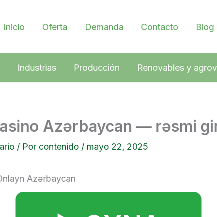
Inicio
Oferta
Demanda
Contacto
Blog
Industrias
Producción
Renovables y agrov
asino Azərbaycan — rəsmi gir
ario
/ Por
contenido
/
mayo 22, 2025
Onlayn Azərbaycan