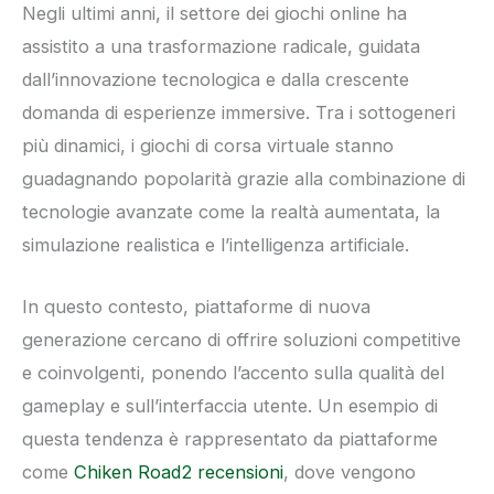
Negli ultimi anni, il settore dei giochi online ha
assistito a una trasformazione radicale, guidata
dall’innovazione tecnologica e dalla crescente
domanda di esperienze immersive. Tra i sottogeneri
più dinamici, i giochi di corsa virtuale stanno
guadagnando popolarità grazie alla combinazione di
tecnologie avanzate come la realtà aumentata, la
simulazione realistica e l’intelligenza artificiale.
In questo contesto, piattaforme di nuova
generazione cercano di offrire soluzioni competitive
e coinvolgenti, ponendo l’accento sulla qualità del
gameplay e sull’interfaccia utente. Un esempio di
questa tendenza è rappresentato da piattaforme
come
Chiken Road2 recensioni
, dove vengono