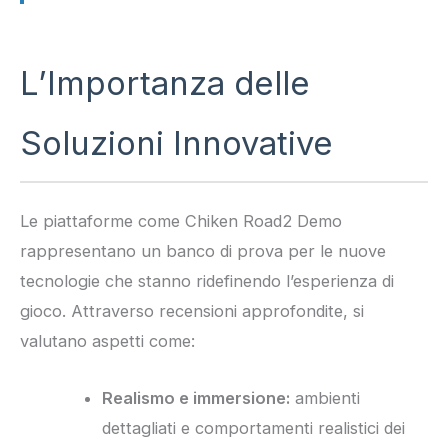
L’Importanza delle
Soluzioni Innovative
Le piattaforme come Chiken Road2 Demo
rappresentano un banco di prova per le nuove
tecnologie che stanno ridefinendo l’esperienza di
gioco. Attraverso recensioni approfondite, si
valutano aspetti come:
Realismo e immersione:
ambienti
dettagliati e comportamenti realistici dei