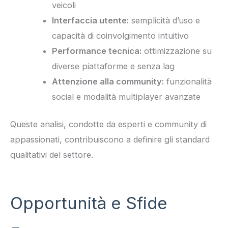
veicoli
Interfaccia utente:
semplicità d’uso e
capacità di coinvolgimento intuitivo
Performance tecnica:
ottimizzazione su
diverse piattaforme e senza lag
Attenzione alla community:
funzionalità
social e modalità multiplayer avanzate
Queste analisi, condotte da esperti e community di
appassionati, contribuiscono a definire gli standard
qualitativi del settore.
Opportunità e Sfide