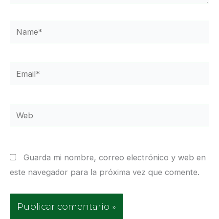
Name*
Email*
Web
Guarda mi nombre, correo electrónico y web en
este navegador para la próxima vez que comente.