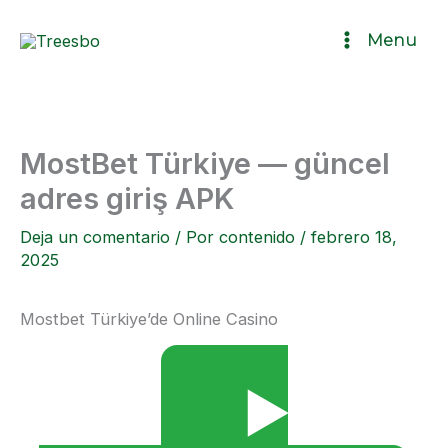
Ir
Menu
al
contenido
MostBet Türkiye — güncel
adres giriş APK
Deja un comentario
/ Por
contenido
/
febrero 18,
2025
Mostbet Türkiye’de Online Casino
▶️