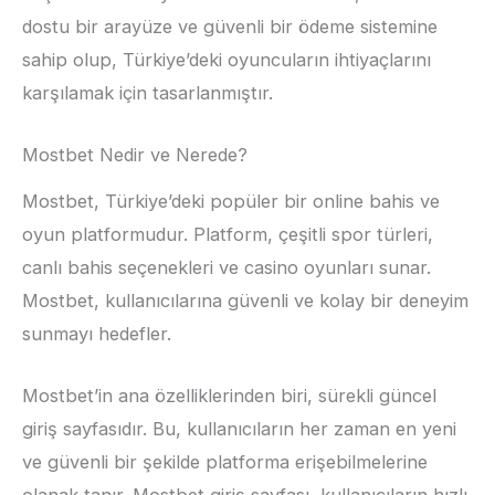
dostu bir arayüze ve güvenli bir ödeme sistemine
sahip olup, Türkiye’deki oyuncuların ihtiyaçlarını
karşılamak için tasarlanmıştır.
Mostbet Nedir ve Nerede?
Mostbet, Türkiye’deki popüler bir online bahis ve
oyun platformudur. Platform, çeşitli spor türleri,
canlı bahis seçenekleri ve casino oyunları sunar.
Mostbet, kullanıcılarına güvenli ve kolay bir deneyim
sunmayı hedefler.
Mostbet’in ana özelliklerinden biri, sürekli güncel
giriş sayfasıdır. Bu, kullanıcıların her zaman en yeni
ve güvenli bir şekilde platforma erişebilmelerine
olanak tanır. Mostbet giriş sayfası, kullanıcıların hızlı