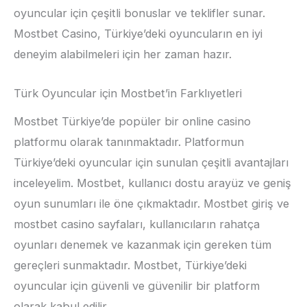
oyuncular için çeşitli bonuslar ve teklifler sunar.
Mostbet Casino, Türkiye’deki oyuncuların en iyi
deneyim alabilmeleri için her zaman hazır.
Türk Oyuncular için Mostbet’in Farklıyetleri
Mostbet Türkiye’de popüler bir online casino
platformu olarak tanınmaktadır. Platformun
Türkiye’deki oyuncular için sunulan çeşitli avantajları
inceleyelim. Mostbet, kullanıcı dostu arayüz ve geniş
oyun sunumları ile öne çıkmaktadır. Mostbet giriş ve
mostbet casino sayfaları, kullanıcıların rahatça
oyunları denemek ve kazanmak için gereken tüm
gereçleri sunmaktadır. Mostbet, Türkiye’deki
oyuncular için güvenli ve güvenilir bir platform
olarak kabul edilir.