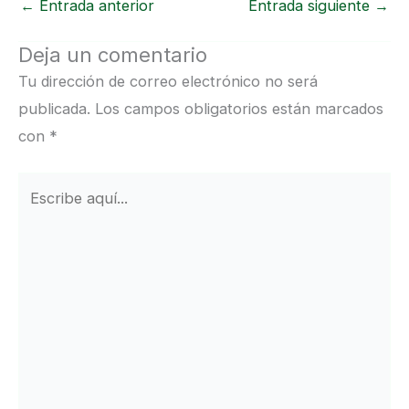
←
Entrada anterior
Entrada siguiente
→
Deja un comentario
Tu dirección de correo electrónico no será
publicada.
Los campos obligatorios están marcados
con
*
Escribe
aquí...