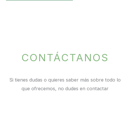
CONTÁCTANOS
Si tienes dudas o quieres saber más sobre todo lo
que ofrecemos, no dudes en contactar