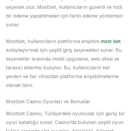
seçenek olur. Mostbet, kullanıcıların güvenli ve hızlı
bir ödeme yapabilmeleri için farklı ödeme yöntemleri
sunar.
Mostbet, kullanıcıların platforma erişimini
most bet
kolaylaştırmak için çeşitli giriş seçenekleri sunar. Bu
seçenekler arasında mobil uygulama, web sitesi ve
tarayıcı eklentisi bulunur. Bu, kullanıcıların her
yerden ve her cihazdan platforma erişebilmelerine
olanak tanır.
Mostbet Casino Oyunları ve Bonuslar
Mostbet Casino, Türkiye’deki oyuncular için geniş bir
oyun kataloğu sunar. Casino’da bulunan çeşitli oyun