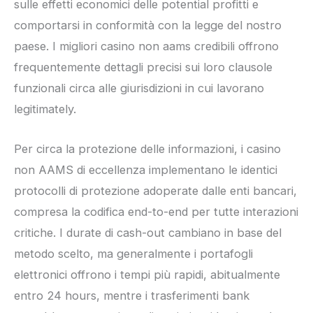
sulle effetti economici delle potential profitti e
comportarsi in conformità con la legge del nostro
paese. I migliori casino non aams credibili offrono
frequentemente dettagli precisi sui loro clausole
funzionali circa alle giurisdizioni in cui lavorano
legitimately.
Per circa la protezione delle informazioni, i casino
non AAMS di eccellenza implementano le identici
protocolli di protezione adoperate dalle enti bancari,
compresa la codifica end-to-end per tutte interazioni
critiche. I durate di cash-out cambiano in base del
metodo scelto, ma generalmente i portafogli
elettronici offrono i tempi più rapidi, abitualmente
entro 24 hours, mentre i trasferimenti bank