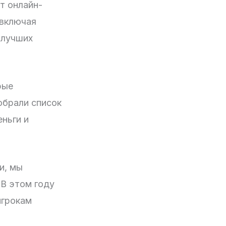
т онлайн-
 включая
 лучших
рые
обрали список
ньги и
и, мы
 В этом году
игрокам