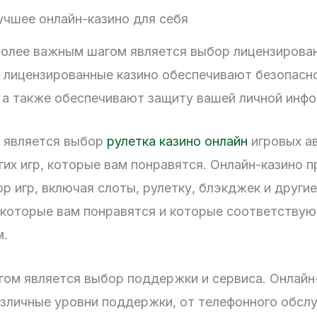
учшее онлайн-казино для себя
олее важным шагом является выбор лицензирован
о лицензированные казино обеспечивают безопасн
, а также обеспечивают защиту вашей личной инф
 является выбор
рулетка казино онлайн
игровых а
угих игр, которые вам понравятся. Онлайн-казино 
р игр, включая слоты, рулетку, блэкджек и други
 которые вам понравятся и которые соответству
м.
ом является выбор поддержки и сервиса. Онлайн
зличные уровни поддержки, от телефонного обсл