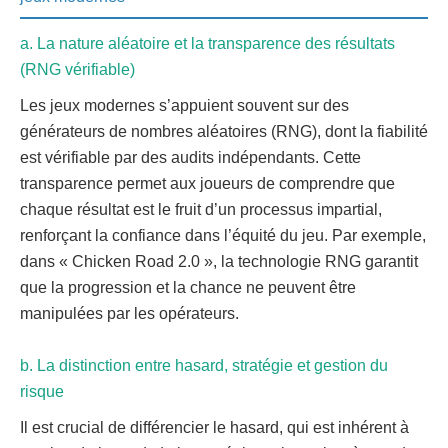
a. La nature aléatoire et la transparence des résultats
(RNG vérifiable)
Les jeux modernes s’appuient souvent sur des
générateurs de nombres aléatoires (RNG), dont la fiabilité
est vérifiable par des audits indépendants. Cette
transparence permet aux joueurs de comprendre que
chaque résultat est le fruit d’un processus impartial,
renforçant la confiance dans l’équité du jeu. Par exemple,
dans « Chicken Road 2.0 », la technologie RNG garantit
que la progression et la chance ne peuvent être
manipulées par les opérateurs.
b. La distinction entre hasard, stratégie et gestion du
risque
Il est crucial de différencier le hasard, qui est inhérent à