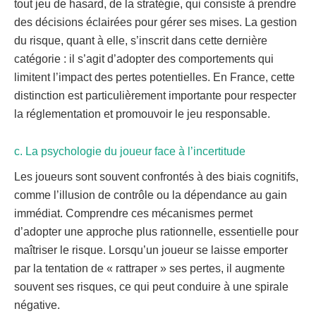
tout jeu de hasard, de la stratégie, qui consiste à prendre
des décisions éclairées pour gérer ses mises. La gestion
du risque, quant à elle, s’inscrit dans cette dernière
catégorie : il s’agit d’adopter des comportements qui
limitent l’impact des pertes potentielles. En France, cette
distinction est particulièrement importante pour respecter
la réglementation et promouvoir le jeu responsable.
c. La psychologie du joueur face à l’incertitude
Les joueurs sont souvent confrontés à des biais cognitifs,
comme l’illusion de contrôle ou la dépendance au gain
immédiat. Comprendre ces mécanismes permet
d’adopter une approche plus rationnelle, essentielle pour
maîtriser le risque. Lorsqu’un joueur se laisse emporter
par la tentation de « rattraper » ses pertes, il augmente
souvent ses risques, ce qui peut conduire à une spirale
négative.