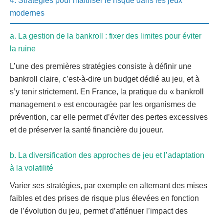
modernes
a. La gestion de la bankroll : fixer des limites pour éviter
la ruine
L’une des premières stratégies consiste à définir une
bankroll claire, c’est-à-dire un budget dédié au jeu, et à
s’y tenir strictement. En France, la pratique du « bankroll
management » est encouragée par les organismes de
prévention, car elle permet d’éviter des pertes excessives
et de préserver la santé financière du joueur.
b. La diversification des approches de jeu et l’adaptation
à la volatilité
Varier ses stratégies, par exemple en alternant des mises
faibles et des prises de risque plus élevées en fonction
de l’évolution du jeu, permet d’atténuer l’impact des