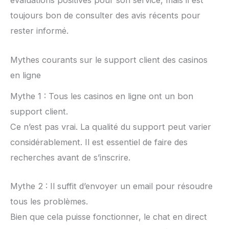
évaluations positives pour son service, mais il est
toujours bon de consulter des avis récents pour
rester informé.
Mythes courants sur le support client des casinos
en ligne
Mythe 1 : Tous les casinos en ligne ont un bon
support client.
Ce n’est pas vrai. La qualité du support peut varier
considérablement. Il est essentiel de faire des
recherches avant de s’inscrire.
Mythe 2 : Il suffit d’envoyer un email pour résoudre
tous les problèmes.
Bien que cela puisse fonctionner, le chat en direct