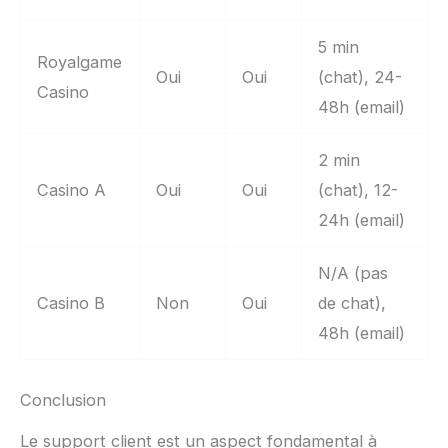
5 min
Royalgame
Oui
Oui
(chat), 24-
Casino
48h (email)
2 min
Casino A
Oui
Oui
(chat), 12-
24h (email)
N/A (pas
Casino B
Non
Oui
de chat),
48h (email)
Conclusion
Le support client est un aspect fondamental à