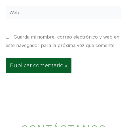
Web
Guarda mi nombre, correo electrónico y web en
este navegador para la próxima vez que comente.