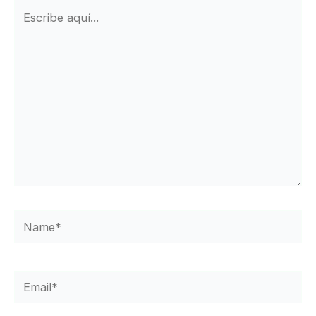
Escribe
aquí...
Name*
Email*