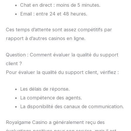
Chat en direct : moins de 5 minutes.
Email : entre 24 et 48 heures.
Ces temps d’attente sont assez compétitifs par
rapport à d’autres casinos en ligne.
Question : Comment évaluer la qualité du support
client ?
Pour évaluer la qualité du support client, vérifiez :
Les délais de réponse.
La compétence des agents.
La disponibilité des canaux de communication.
Royalgame Casino a généralement reçu des