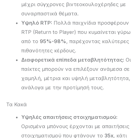
μέχρι σύγχρονες βιντεοκουλοχέρηδες με
συναρπαστικά θέματα.
Υψηλό RTP:
Πολλά παιχνίδια προσφέρουν
RTP (Return to Player) που κυμαίνεται γύρω
από το
95%-98%
, παρέχοντας καλύτερες
πιθανότητες κέρδους.
Διαφορετικά επίπεδα μεταβλητότητας:
Οι
παίκτες μπορούν να επιλέξουν ανάμεσα σε
χαμηλή, μέτρια και υψηλή μεταβλητότητα,
ανάλογα με την προτίμησή τους.
Τα Κακά
Υψηλές απαιτήσεις στοιχηματισμού:
Ορισμένα μπόνους έρχονται με απαιτήσεις
στοιχηματισμού που φτάνουν το
35x
, κάτι