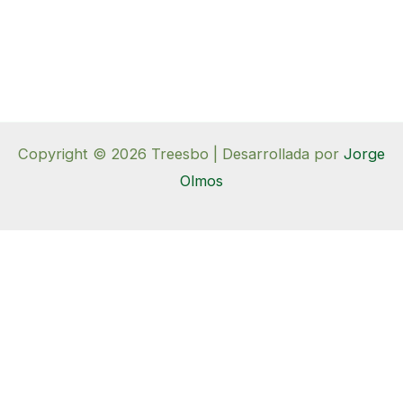
Copyright © 2026 Treesbo | Desarrollada por
Jorge
Olmos