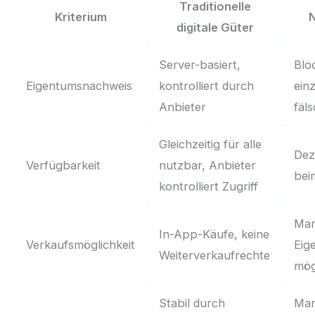
Traditionelle
Kriterium
N
digitale Güter
Server-basiert,
Blo
Eigentumsnachweis
kontrolliert durch
ein
Anbieter
fäl
Gleichzeitig für alle
Dez
Verfügbarkeit
nutzbar, Anbieter
bei
kontrolliert Zugriff
Mar
In-App-Käufe, keine
Verkaufsmöglichkeit
Eig
Weiterverkaufrechte
mög
Stabil durch
Mar