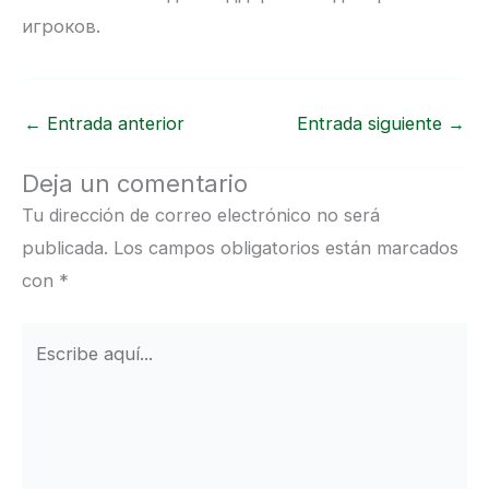
игроков.
←
Entrada anterior
Entrada siguiente
→
Deja un comentario
Tu dirección de correo electrónico no será
publicada.
Los campos obligatorios están marcados
con
*
Escribe
aquí...