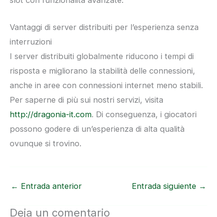
Vantaggi di server distribuiti per l’esperienza senza
interruzioni
I server distribuiti globalmente riducono i tempi di
risposta e migliorano la stabilità delle connessioni,
anche in aree con connessioni internet meno stabili.
Per saperne di più sui nostri servizi, visita
http://dragonia-it.com
. Di conseguenza, i giocatori
possono godere di un’esperienza di alta qualità
ovunque si trovino.
←
Entrada anterior
Entrada siguiente
→
Deja un comentario