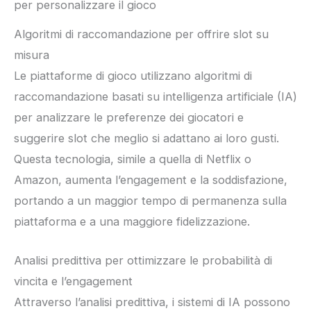
per personalizzare il gioco
Algoritmi di raccomandazione per offrire slot su
misura
Le piattaforme di gioco utilizzano algoritmi di
raccomandazione basati su intelligenza artificiale (IA)
per analizzare le preferenze dei giocatori e
suggerire slot che meglio si adattano ai loro gusti.
Questa tecnologia, simile a quella di Netflix o
Amazon, aumenta l’engagement e la soddisfazione,
portando a un maggior tempo di permanenza sulla
piattaforma e a una maggiore fidelizzazione.
Analisi predittiva per ottimizzare le probabilità di
vincita e l’engagement
Attraverso l’analisi predittiva, i sistemi di IA possono