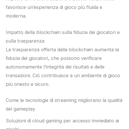
favorisce un’esperienza di gioco più fluida e
moderna.
Impatto della blockchain sulla fiducia dei giocatori e
sulla trasparenza
La trasparenza offerta dalla blockchain aumenta la
fiducia dei giocatori, che possono verificare
autonomamente l’integrità dei risultati e delle
transazioni. Ciò contribuisce a un ambiente di gioco
più onesto e sicuro.
Come le tecnologie di streaming migliorano la qualità
del gameplay
Soluzioni di cloud gaming per accesso immediato ai