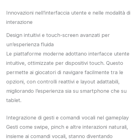
Innovazioni nell’interfaccia utente e nelle modalità di
interazione
Design intuitivi e touch-screen avanzati per
un’esperienza fluida
Le piattaforme moderne adottano interfacce utente
intuitive, ottimizzate per dispositivi touch. Questo
permette ai giocatori di navigare facilmente tra le
opzioni, con controlli reattivi e layout adattabili,
migliorando l’esperienza sia su smartphone che su
tablet.
Integrazione di gesti e comandi vocali nel gameplay
Gesti come swipe, pinch e altre interazioni naturali,
insieme ai comandi vocali, stanno diventando