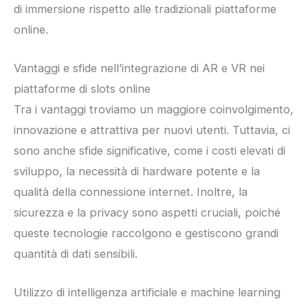
di immersione rispetto alle tradizionali piattaforme
online.
Vantaggi e sfide nell’integrazione di AR e VR nei
piattaforme di slots online
Tra i vantaggi troviamo un maggiore coinvolgimento,
innovazione e attrattiva per nuovi utenti. Tuttavia, ci
sono anche sfide significative, come i costi elevati di
sviluppo, la necessità di hardware potente e la
qualità della connessione internet. Inoltre, la
sicurezza e la privacy sono aspetti cruciali, poiché
queste tecnologie raccolgono e gestiscono grandi
quantità di dati sensibili.
Utilizzo di intelligenza artificiale e machine learning