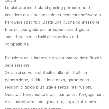
giochi
Le piattaforme di cloud gaming permettono di
accedere alle slot senza dover scaricare software o
hardware specifico. Basta una buona connessione
Internet per godere di un’esperienza di gioco
immediata, senza limiti di dispositivo o di
compatibilità.
Riduzione della latenza e miglioramento della fluidità
delle sessioni
Grazie ai server distribuiti e alle reti di ultima
generazione, si riduce la latenza, garantendo
sessioni di gioco più fluide e senza interruzioni.
Questo è fondamentale per mantenere l’engagement
e la soddisfazione del giocatore, soprattutto nelle
slot con funzionalità avanzate.