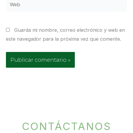
Web
Guarda mi nombre, correo electrónico y web en
este navegador para la próxima vez que comente.
CONTÁCTANOS