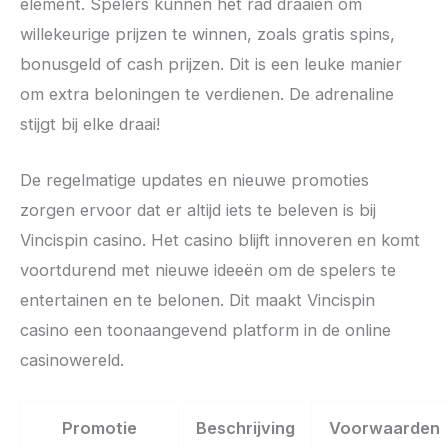
element. Spelers kunnen het rad draaien om
willekeurige prijzen te winnen, zoals gratis spins,
bonusgeld of cash prijzen. Dit is een leuke manier
om extra beloningen te verdienen. De adrenaline
stijgt bij elke draai!
De regelmatige updates en nieuwe promoties
zorgen ervoor dat er altijd iets te beleven is bij
Vincispin casino. Het casino blijft innoveren en komt
voortdurend met nieuwe ideeën om de spelers te
entertainen en te belonen. Dit maakt Vincispin
casino een toonaangevend platform in de online
casinowereld.
Promotie
Beschrijving
Voorwaarden