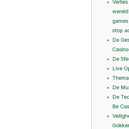
Verlies
wereld
games 
stop ac
De Ges
Casin
De Sfe
Live O
Thema
De Muz
De Tec
Be Ca
Veilig
Gokke