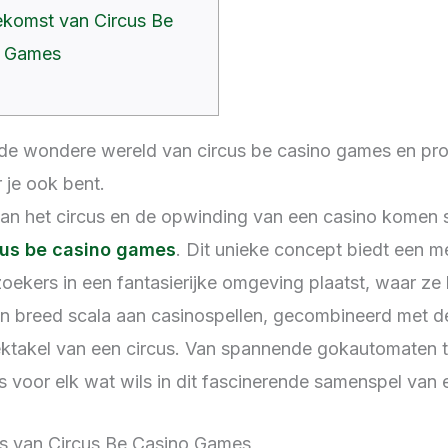
komst van Circus Be
o Games
in de wondere wereld van circus be casino games en pro
 je ook bent.
an het circus en de opwinding van een casino komen 
cus be casino games
. Dit unieke concept biedt een 
zoekers in een fantasierijke omgeving plaatst, waar ze
n breed scala aan casinospellen, gecombineerd met d
ektakel van een circus. Van spannende gokautomaten t
 is voor elk wat wils in dit fascinerende samenspel van 
s van Circus Be Casino Games