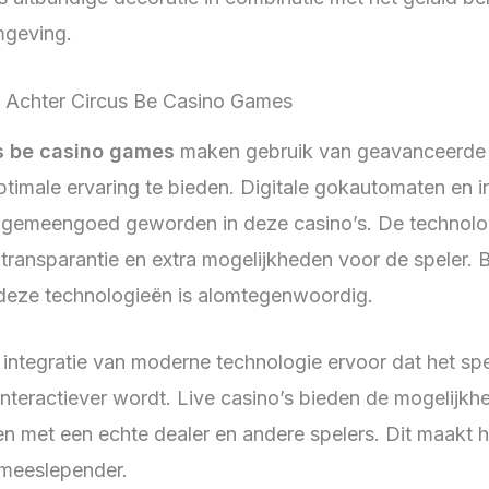
mgeving.
 Achter Circus Be Casino Games
s be casino games
maken gebruik van geavanceerde 
ptimale ervaring te bieden. Digitale gokautomaten en i
jn gemeengoed geworden in deze casino’s. De technolo
, transparantie en extra mogelijkheden voor de speler. 
deze technologieën is alomtegenwoordig.
 integratie van moderne technologie ervoor dat het spel
nteractiever wordt. Live casino’s bieden de mogelijkhe
len met een echte dealer en andere spelers. Dit maakt 
n meeslepender.