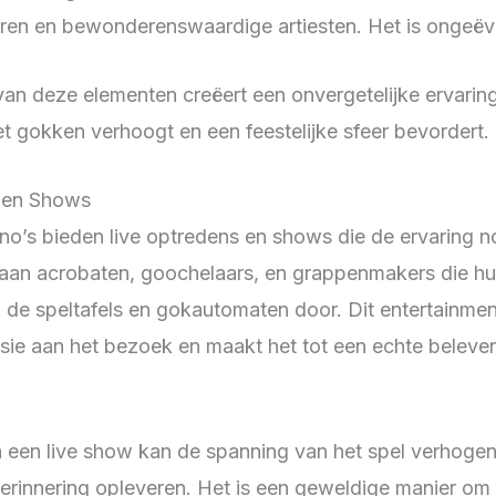
uren en bewonderenswaardige artiesten. Het is ongeëv
an deze elementen creëert een onvergetelijke ervaring
t gokken verhoogt en een feestelijke sfeer bevordert.
 en Shows
ino’s bieden live optredens en shows die de ervaring n
 aan acrobaten, goochelaars, en grappenmakers die h
 de speltafels en gokautomaten door. Dit entertainmen
sie aan het bezoek en maakt het tot een echte beleven
 een live show kan de spanning van het spel verhogen
herinnering opleveren. Het is een geweldige manier om