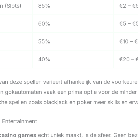
 (Slots)
85%
€2 – €
60%
€5 – €
55%
€10 – 
40%
€20 – 
 van deze spellen varieert afhankelijk van de voorkeur
jn gokautomaten vaak een prima optie voor de minder 
sche spellen zoals blackjack en poker meer skills en erv
 Entertainment
 casino games
echt uniek maakt, is de sfeer. Geen bez