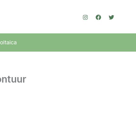
oltaica
ontuur