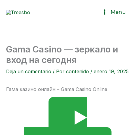
Ir
Menu
al
contenido
Gama Casino — зеркало и
вход на сегодня
Deja un comentario
/ Por
contenido
/
enero 19, 2025
Гама казино онлайн – Gama Casino Online
▶️