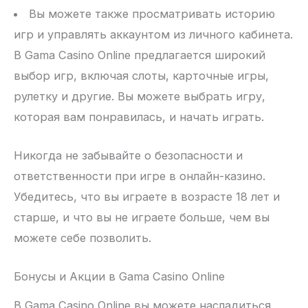
Вы можете также просматривать историю
игр и управлять аккаунтом из личного кабинета.
В Gama Casino Online предлагается широкий
выбор игр, включая слоты, карточные игры,
рулетку и другие. Вы можете выбрать игру,
которая вам понравилась, и начать играть.
Никогда не забывайте о безопасности и
ответственности при игре в онлайн-казино.
Убедитесь, что вы играете в возрасте 18 лет и
старше, и что вы не играете больше, чем вы
можете себе позволить.
Бонусы и Акции в Gama Casino Online
В Gama Casino Online вы можете насладиться