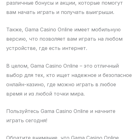
различные бонусы и акции, которые помогут
вам начать играть и получать выигрыши.
Также, Gama Casino Online имеет мобильную
версию, что позволяет вам играть на любом
устройстве, где есть интернет.
В целом, Gama Casino Online – это отличный
выбор для тех, кто ищет надежное и безопасное
онлайн-казино, где можно играть в любое
время и из любой точки мира.
Пользуйтесь Gama Casino Online и начните
играть сегодня!
Обратите внимание, что Gama Casino Online