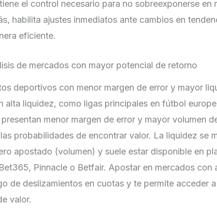
iene el control necesario para no sobreexponerse en
ás, habilita ajustes inmediatos ante cambios en tendenc
era eficiente.
lisis de mercados con mayor potencial de retorno
ntos deportivos con menor margen de error y mayor liq
 alta liquidez, como ligas principales en fútbol europe
 presentan menor margen de error y mayor volumen de
las probabilidades de encontrar valor. La liquidez se m
ero apostado (volumen) y suele estar disponible en pl
t365, Pinnacle o Betfair. Apostar en mercados con al
sgo de deslizamientos en cuotas y te permite acceder 
e valor.