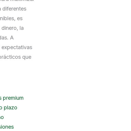
 diferentes
nibles, es
dinero, la
das. A
s expectativas
prácticos que
as premium
o plazo
no
siones