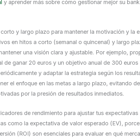
l
y aprender más sobre cómo gestionar mejor su bankr
 corto y largo plazo para mantener la motivación y la e
tivos en hitos a corto (semanal o quincenal) y largo p
antener una visión clara y ajustable. Por ejemplo, pr
l de ganar 20 euros y un objetivo anual de 300 euros 
periódicamente y adaptar la estrategia según los result
ner el enfoque en las metas a largo plazo, evitando de
tivadas por la presión de resultados inmediatos.
icadores de rendimiento para ajustar tus expectativas 
cas como la expectativa de valor esperado (EV), porce
versión (ROI) son esenciales para evaluar en qué merc