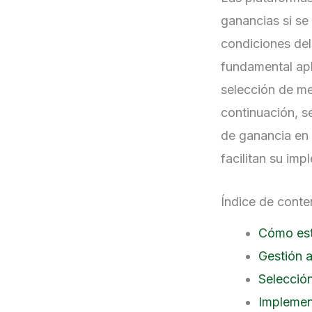
ganancias si se
condiciones del
fundamental apli
selección de me
continuación, s
de ganancia en 
facilitan su imp
Índice de conte
Cómo est
Gestión a
Selección
Implemen