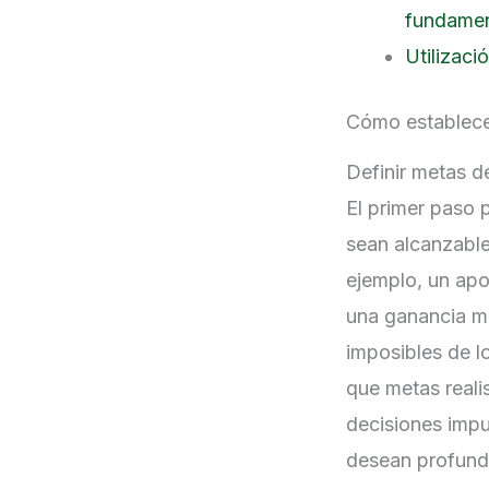
fundame
Utilizaci
Cómo establecer
Definir metas d
El primer paso 
sean alcanzable
ejemplo, un apo
una ganancia me
imposibles de l
que metas reali
decisiones impu
desean profundi