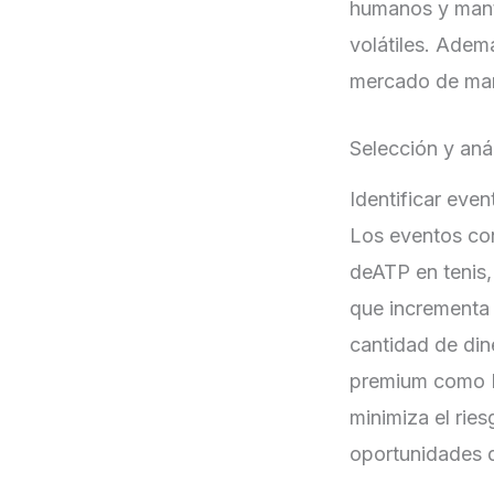
humanos y mant
volátiles. Adem
mercado de man
Selección y aná
Identificar eve
Los eventos con
deATP en tenis,
que incrementa 
cantidad de din
premium como Be
minimiza el rie
oportunidades d