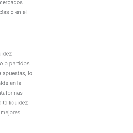
 mercados
ias o en el
uidez
o o partidos
 apuestas, lo
ide en la
ataformas
ta liquidez
a mejores