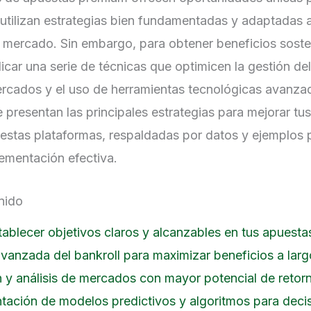
 utilizan estrategias bien fundamentadas y adaptadas a
 mercado. Sin embargo, para obtener beneficios soste
car una serie de técnicas que optimicen la gestión del 
rcados y el uso de herramientas tecnológicas avanza
e presentan las principales estrategias para mejorar tu
estas plataformas, respaldadas por datos y ejemplos 
lementación efectiva.
nido
ablecer objetivos claros y alcanzables en tus apuest
vanzada del bankroll para maximizar beneficios a larg
 y análisis de mercados con mayor potencial de retor
tación de modelos predictivos y algoritmos para deci