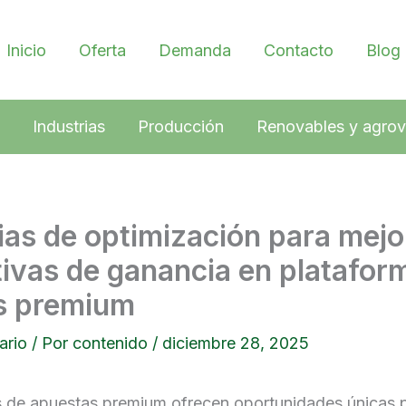
Inicio
Oferta
Demanda
Contacto
Blog
Industrias
Producción
Renovables y agrov
ias de optimización para mejo
ivas de ganancia en platafor
s premium
ario
/ Por
contenido
/
diciembre 28, 2025
s de apuestas premium ofrecen oportunidades únicas 