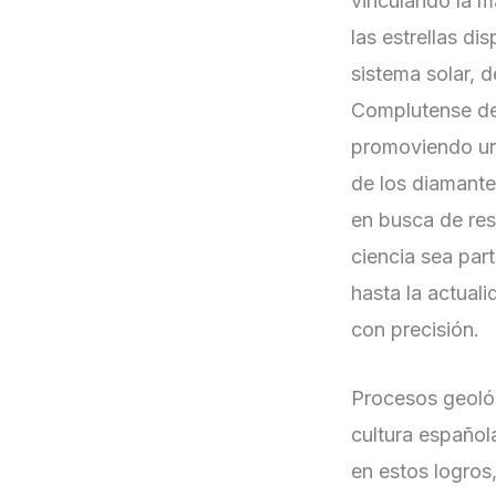
vinculando la m
las estrellas di
sistema solar, 
Complutense de 
promoviendo una
de los diamantes
en busca de res
ciencia sea part
hasta la actuali
con precisión.
Procesos geológ
cultura español
en estos logros,