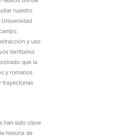
e relatos donde
tudiar nuestro
a Universidad
 campo,
extracción y uso
os territorios
ostrado que la
ros y romanos
y trayectorias
s han sido clave
a historia de