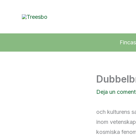
Ir
al
contenido
Fincas
Dubbelbr
Deja un coment
och kulturens s
inom vetenskap o
kosmiska fenomen