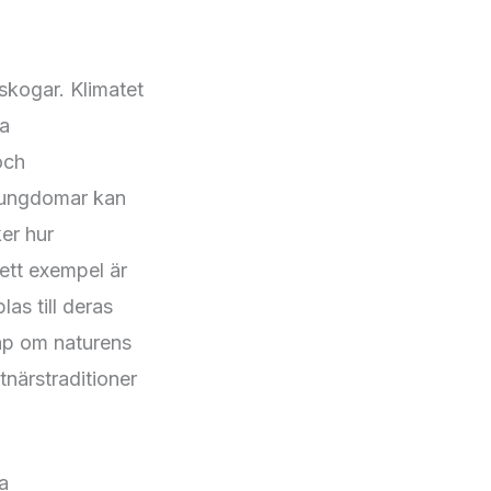
skogar. Klimatet
ka
och
 ungdomar kan
er hur
 ett exempel är
as till deras
kap om naturens
närstraditioner
a