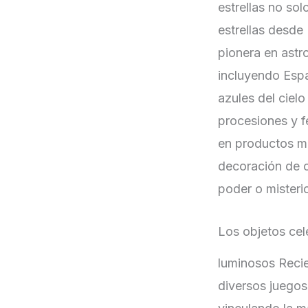
estrellas no so
estrellas desde
pionera en astr
incluyendo Espa
azules del ciel
procesiones y f
en productos mo
decoración de c
poder o misteri
Los objetos ce
luminosos Recie
diversos juegos