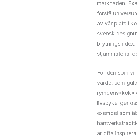
marknaden. Exem
förstå universum
av vår plats i 
svensk designut
brytningsindex,
stjärnmaterial o
För den som vill
värde, som guld
rymdens»kök»för 
livscykel ger os
exempel som äls
hantverkstradit
är ofta inspire