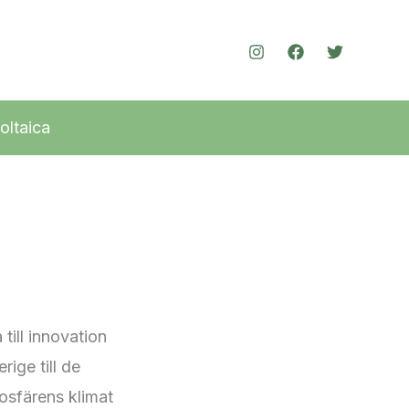
oltaica
till innovation
ige till de
mosfärens klimat