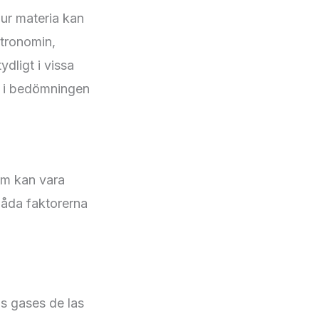
hur materia kan
stronomin,
dligt i vissa
la i bedömningen
om kan vara
Båda faktorerna
os gases de las