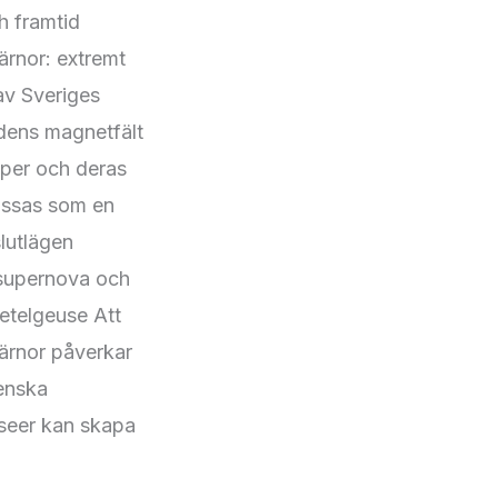
ch framtid
ärnor: extremt
av Sveriges
rdens magnetfält
aper och deras
lassas som en
slutlägen
 supernova och
Betelgeuse Att
järnor påverkar
venska
useer kan skapa