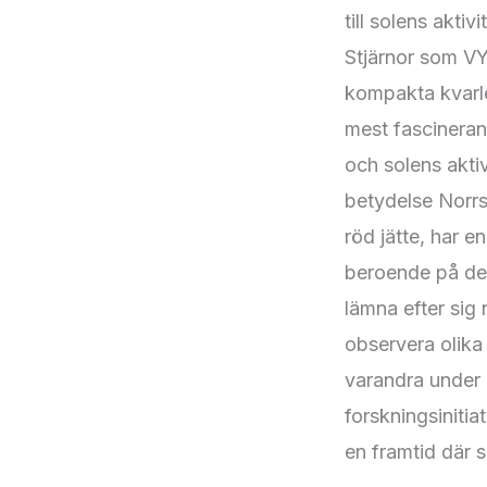
till solens akti
Stjärnor som VY 
kompakta kvarle
mest fascineran
och solens akti
betydelse Norrs
röd jätte, har e
beroende på des
lämna efter sig 
observera olika
varandra under l
forskningsiniti
en framtid där 