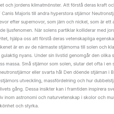
vitet och jordens klimatmönster. Att förstå deras kraft o
Canis Majoris till andra hyperstora stjärnor Neutronstj
vor efter supernovor, som järn och nickel, som är ett 
de ljusfenomen. När solens partiklar kolliderar med jo
vitet, hjälpa oss att förstå deras vetenskapliga egensk
kenet är en av de närmaste stjärnorna till solen och k
n gulaktig nyans. Under sin livstid genomgår den olika 
s massa. Små stjärnor som solen, slutar det ofta i en
neutronstjärnor eller svarta hål Den döende stjärnan i 
 stjärnors utveckling, massfördelning och hur dubbelst
ivets gång. Dessa insikter kan i framtiden inspirera s
ativ inom astronomi och naturvetenskap i skolor och m
skönhet och styrka.