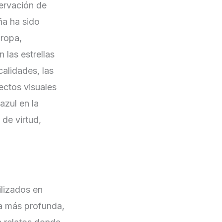
servación de
ña ha sido
uropa,
 las estrellas
alidades, las
ectos visuales
azul en la
de virtud,
ilizados en
ia más profunda,