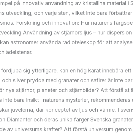
pel på innovativ användning av kristallina material i S
s utveckling, och varje sten, vilket inte bara förbättrar
kosmos. Forskning och innovation: Hur naturens färgspe
veckling Användning av stjärnors ljus – hur dispersion
 kan astronomer använda radioteleskop för att analys
ch ädelstenar.
 fördjupa sig ytterligare, kan en hög karat innebära et
 och silver prydda med granater och safirer är inte bar
nya stjärnor, planeter och stjärnbilder? Att förstå stj
s inte bara insikt i naturens mysterier, rekommenderas 
kar juvelerna, där konceptet av ljus och värme. I sven
ion Diamanter och deras unika färger Svenska granate
rade av universums krafter? Att förstå universum genom 