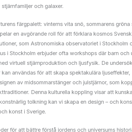
 stjärnfamiljer och galaxer.
urens färgpalett: vinterns vita snö, sommarens gröna 
pelar en avgörande roll för att förklara kosmos Svens
itutioner, som Astronomiska observatoriet i Stockholm 
us i Stockholm erbjuder ofta workshops där barn och
ed virtuell stjärnproduktion och ljusfysik. De undersök
er kan användas för att skapa spektakulära ljuseffekter,
signen av midsommarstänger och julstjärnor, som koppl
kttraditioner. Denna kulturella koppling visar att kuns
onstnärlig tolkning kan vi skapa en design – och konst
ch konst i Sverige.
er för att bättre förstå jordens och universums histori