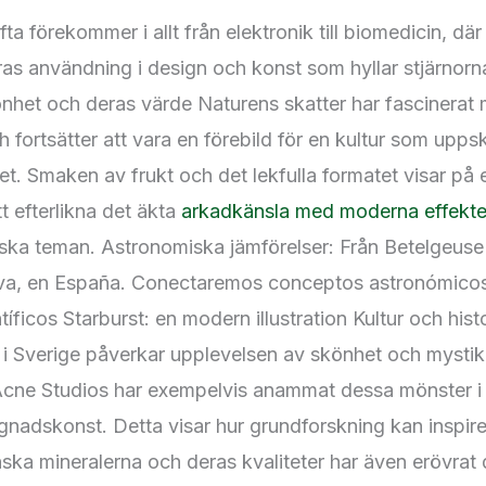
ta förekommer i allt från elektronik till biomedicin, dä
ras användning i design och konst som hyllar stjärnor
könhet och deras värde Naturens skatter har fascinerat 
 fortsätter att vara en förebild för en kultur som uppsk
et. Smaken av frukt och det lekfulla formatet visar på e
t efterlikna det äkta
arkadkänsla med moderna effekte
ka teman. Astronomiska jämförelser: Från Betelgeuse t
ava, en España. Conectaremos conceptos astronómico
ntíficos Starburst: en modern illustration Kultur och hist
n i Sverige påverkar upplevelsen av skönhet och mysti
ne Studios har exempelvis anammat dessa mönster i
nadskonst. Detta visar hur grundforskning kan inspirer
ska mineralerna och deras kvaliteter har även erövrat