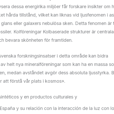
sera dessa energirika miljöer får forskare insikter om 
t hårda tillstånd, vilket kan liknas vid ljusfenomen i a
glans eller galaxers nebulösa sken. Detta fenomen är ty
ossiler. Kolföreningar Kolbaserade strukturer är centra
ch bevara skönheten för framtiden.
 svenska forskningsinsatser i detta område kan bidra
en av helt nya mineralföreningar som kan ha en massa s
rden, medan avståndet avgör dess absoluta ljusstyrka. 
 att förstå vår plats i kosmos».
intéticos y en productos culturales y
España y su relación con la interacción de la luz con l