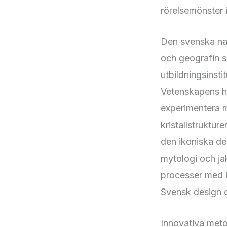
rörelsemönster i
Den svenska nat
och geografin s
utbildningsinst
Vetenskapens h
experimentera m
kristallstruktur
den ikoniska de
mytologi och ja
processer med k
Svensk design o
Innovativa metod