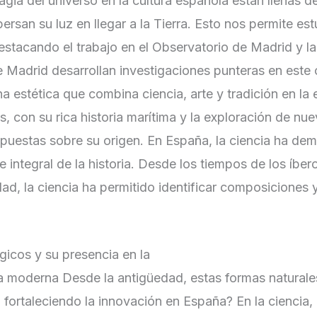
agia del universo en la cultura española están llenas d
spersan su luz en llegar a la Tierra. Esto nos permite es
destacando el trabajo en el Observatorio de Madrid y l
Madrid desarrollan investigaciones punteras en este
 estética que combina ciencia, arte y tradición en la 
, con su rica historia marítima y la exploración de nuev
puestas sobre su origen. En España, la ciencia ha dem
e integral de la historia. Desde los tiempos de los íbe
dad, la ciencia ha permitido identificar composiciones 
icos y su presencia en la
a moderna Desde la antigüedad, estas formas naturale
 fortaleciendo la innovación en España? En la ciencia, l