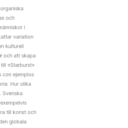
r organiska
nas och
människor i
attar variation
n kulturell
r
och att skapa
ill «Starburst»
s con ejemplos
oria: Hur olika
k. Svenska
 exempelvis
a till konst och
 den globala