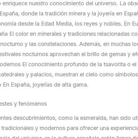
lo enriquece nuestro conocimiento del universo. La ob
 España, donde la tradición minera y la joyería en Espa
onomía desde la Edad Media, los reyes y nobles. En E
ña El color en minerales y tradiciones relacionadas con
o nocturno y las constelaciones. Además, en muchas loc
estivales nocturnos aprovechan el brillo de gemas y ef
dernos El conocimiento profundo de la tsavorita o el 
atedrales y palacios, muestran el cielo como símbolos 
o En España, joyerías de alta gama.
lestes y fenómenos
ntes descubrimientos, como la esmeralda, han sido ut
 tradicionales y modernos para ofrecer una experienc