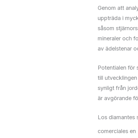
Genom att analy
uppträda i mycke
såsom stjärnors 
mineraler och f
av ädelstenar o
Potentialen för
till utveckling
synligt från jo
är avgörande för
Los diamantes s
comerciales en 