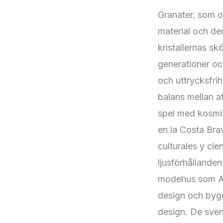
Granater, som of
material och de
kristallernas s
generationer och
och uttrycksfrih
balans mellan at
spel med kosmis
en la Costa Br
culturales y cie
ljusförhållande
modehus som Ac
design och bygg
design. De sven