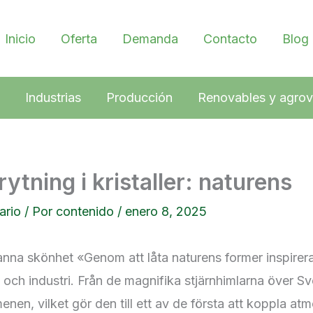
Inicio
Oferta
Demanda
Contacto
Blog
Industrias
Producción
Renovables y agrov
ytning i kristaller: naturens
ario
/ Por
contenido
/
enero 8, 2025
anna skönhet «Genom att låta naturens former inspirera 
ch industri. Från de magnifika stjärnhimlarna över Sver
en, vilket gör den till ett av de första att koppla at