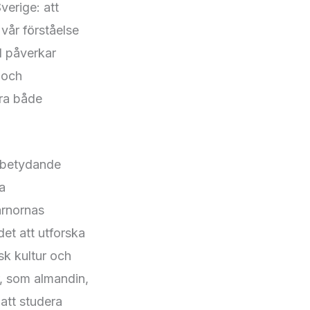
verige: att
 vår förståelse
l påverkar
 och
era både
t betydande
a
ärnornas
det att utforska
sk kultur och
r, som almandin,
att studera