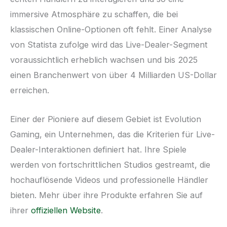
immersive Atmosphäre zu schaffen, die bei
klassischen Online-Optionen oft fehlt. Einer Analyse
von Statista zufolge wird das Live-Dealer-Segment
voraussichtlich erheblich wachsen und bis 2025
einen Branchenwert von über 4 Milliarden US-Dollar
erreichen.
Einer der Pioniere auf diesem Gebiet ist Evolution
Gaming, ein Unternehmen, das die Kriterien für Live-
Dealer-Interaktionen definiert hat. Ihre Spiele
werden von fortschrittlichen Studios gestreamt, die
hochauflösende Videos und professionelle Händler
bieten. Mehr über ihre Produkte erfahren Sie auf
ihrer
offiziellen Website
.