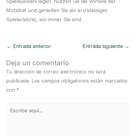
Spielauswahl legen. Nutzen Sie die Vorteile der
Mobilität und genießen Sie ein erstklassiges
Spielerlebnis, wo immer Sie sind.
←
Entrada anterior
Entrada siguiente
→
Deja un comentario
Tu dirección de correo electrónico no será
publicada.
Los campos obligatorios están marcados
con
*
Escribe
aquí...