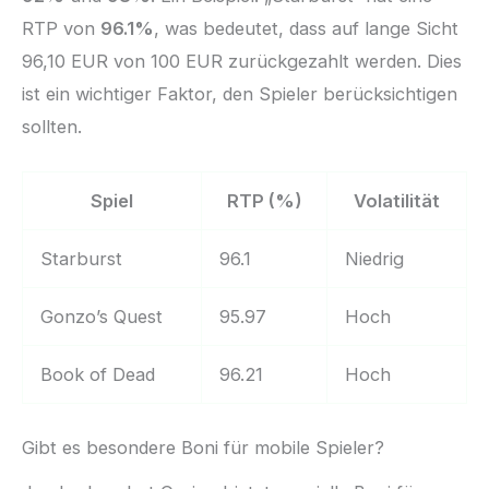
RTP von
96.1%
, was bedeutet, dass auf lange Sicht
96,10 EUR von 100 EUR zurückgezahlt werden. Dies
ist ein wichtiger Faktor, den Spieler berücksichtigen
sollten.
Spiel
RTP (%)
Volatilität
Starburst
96.1
Niedrig
Gonzo’s Quest
95.97
Hoch
Book of Dead
96.21
Hoch
Gibt es besondere Boni für mobile Spieler?