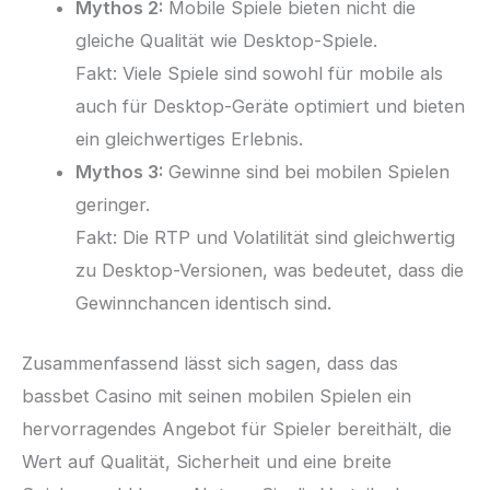
Mythos 2:
Mobile Spiele bieten nicht die
gleiche Qualität wie Desktop-Spiele.
Fakt: Viele Spiele sind sowohl für mobile als
auch für Desktop-Geräte optimiert und bieten
ein gleichwertiges Erlebnis.
Mythos 3:
Gewinne sind bei mobilen Spielen
geringer.
Fakt: Die RTP und Volatilität sind gleichwertig
zu Desktop-Versionen, was bedeutet, dass die
Gewinnchancen identisch sind.
Zusammenfassend lässt sich sagen, dass das
bassbet Casino mit seinen mobilen Spielen ein
hervorragendes Angebot für Spieler bereithält, die
Wert auf Qualität, Sicherheit und eine breite