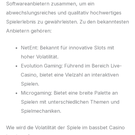
Softwareanbietern zusammen, um ein
abwechslungsreiches und qualitativ hochwertiges
Spielerlebnis zu gewährleisten. Zu den bekanntesten
Anbietern gehören:
NetEnt: Bekannt für innovative Slots mit
hoher Volatilität.
Evolution Gaming: Führend im Bereich Live-
Casino, bietet eine Vielzahl an interaktiven
Spielen.
Microgaming: Bietet eine breite Palette an
Spielen mit unterschiedlichen Themen und
Spielmechaniken.
Wie wird die Volatilität der Spiele im bassbet Casino