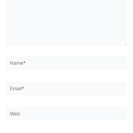
Name*
Email*
Web