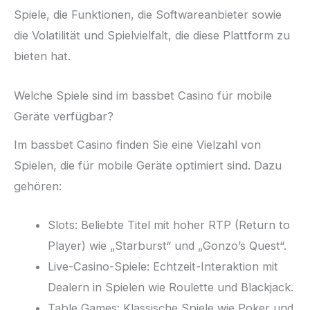
Spiele, die Funktionen, die Softwareanbieter sowie
die Volatilität und Spielvielfalt, die diese Plattform zu
bieten hat.
Welche Spiele sind im bassbet Casino für mobile
Geräte verfügbar?
Im bassbet Casino finden Sie eine Vielzahl von
Spielen, die für mobile Geräte optimiert sind. Dazu
gehören:
Slots: Beliebte Titel mit hoher RTP (Return to
Player) wie „Starburst“ und „Gonzo’s Quest“.
Live-Casino-Spiele: Echtzeit-Interaktion mit
Dealern in Spielen wie Roulette und Blackjack.
Table Games: Klassische Spiele wie Poker und