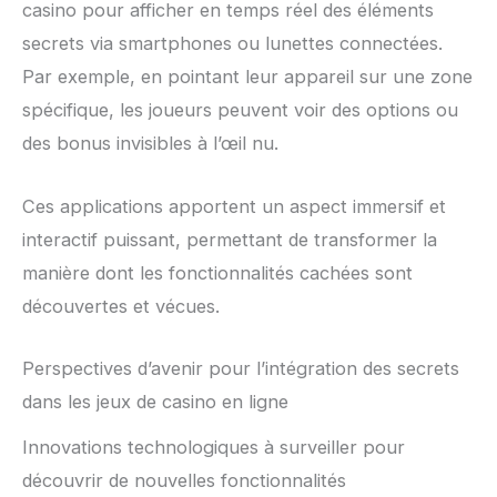
casino pour afficher en temps réel des éléments
secrets via smartphones ou lunettes connectées.
Par exemple, en pointant leur appareil sur une zone
spécifique, les joueurs peuvent voir des options ou
des bonus invisibles à l’œil nu.
Ces applications apportent un aspect immersif et
interactif puissant, permettant de transformer la
manière dont les fonctionnalités cachées sont
découvertes et vécues.
Perspectives d’avenir pour l’intégration des secrets
dans les jeux de casino en ligne
Innovations technologiques à surveiller pour
découvrir de nouvelles fonctionnalités