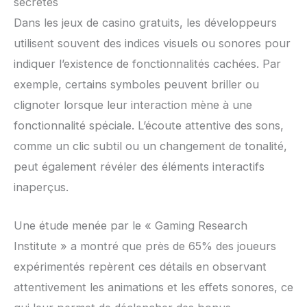
secrètes
Dans les jeux de casino gratuits, les développeurs
utilisent souvent des indices visuels ou sonores pour
indiquer l’existence de fonctionnalités cachées. Par
exemple, certains symboles peuvent briller ou
clignoter lorsque leur interaction mène à une
fonctionnalité spéciale. L’écoute attentive des sons,
comme un clic subtil ou un changement de tonalité,
peut également révéler des éléments interactifs
inaperçus.
Une étude menée par le « Gaming Research
Institute » a montré que près de 65% des joueurs
expérimentés repèrent ces détails en observant
attentivement les animations et les effets sonores, ce