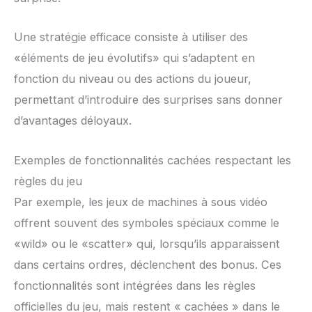
Une stratégie efficace consiste à utiliser des
«éléments de jeu évolutifs» qui s’adaptent en
fonction du niveau ou des actions du joueur,
permettant d’introduire des surprises sans donner
d’avantages déloyaux.
Exemples de fonctionnalités cachées respectant les
règles du jeu
Par exemple, les jeux de machines à sous vidéo
offrent souvent des symboles spéciaux comme le
«wild» ou le «scatter» qui, lorsqu’ils apparaissent
dans certains ordres, déclenchent des bonus. Ces
fonctionnalités sont intégrées dans les règles
officielles du jeu, mais restent « cachées » dans le