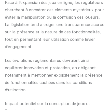
Face à l’expansion des jeux en ligne, les régulateurs
cherchent à encadrer ces éléments mystérieux pour
éviter la manipulation ou la confusion des joueurs.
La législation tend à exiger une transparence accrue
sur la présence et la nature de ces fonctionnalités,
tout en permettant leur utilisation comme levier
d’engagement.
Les évolutions réglementaires devraient ainsi
équilibrer innovation et protection, en obligeant
notamment à mentionner explicitement la présence
de fonctionnalités cachées dans les conditions
d’utilisation.
Impact potentiel sur la conception de jeux et