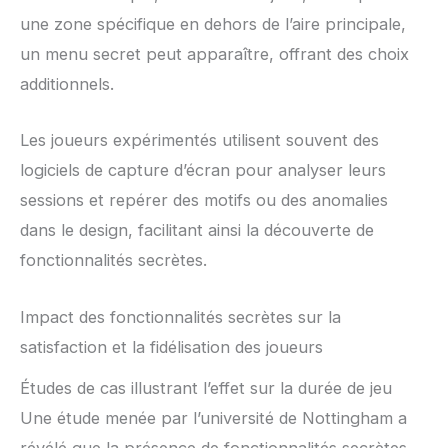
une zone spécifique en dehors de l’aire principale,
un menu secret peut apparaître, offrant des choix
additionnels.
Les joueurs expérimentés utilisent souvent des
logiciels de capture d’écran pour analyser leurs
sessions et repérer des motifs ou des anomalies
dans le design, facilitant ainsi la découverte de
fonctionnalités secrètes.
Impact des fonctionnalités secrètes sur la
satisfaction et la fidélisation des joueurs
Études de cas illustrant l’effet sur la durée de jeu
Une étude menée par l’université de Nottingham a