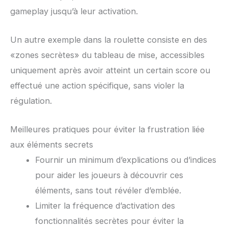
gameplay jusqu’à leur activation.
Un autre exemple dans la roulette consiste en des
«zones secrètes» du tableau de mise, accessibles
uniquement après avoir atteint un certain score ou
effectué une action spécifique, sans violer la
régulation.
Meilleures pratiques pour éviter la frustration liée
aux éléments secrets
Fournir un minimum d’explications ou d’indices
pour aider les joueurs à découvrir ces
éléments, sans tout révéler d’emblée.
Limiter la fréquence d’activation des
fonctionnalités secrètes pour éviter la