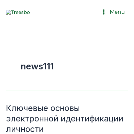
Ir
Menu
al
contenido
news111
Ключевые основы
Ключевые
основы
электронной идентификации
электронной
личности