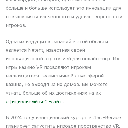
больше и больше использует это инновации для
повышения вовлеченности и удовлетворенности
игроков.
Одна из ведущих компаний в этой области
является Netent, известная своей
инновационной стратегией для онлайн -игр. Их
игры казино VR позволяют игрокам
наслаждаться реалистичной атмосферой
казино, не выходя из их домов. Вы можете
узнать больше об их достижениях на их
официальный веб -сайт
.
В 2024 году венецианский курорт в Лас -Вегасе
планирует запустить игровое пространство VR,