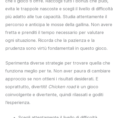
che il gioco ti offre. Raccogli tutti i bonus che puoi,
evita le trappole nascoste e scegli il livello di difficoltà
più adatto alle tue capacità. Studia attentamente il
percorso e anticipa le mosse della gallina. Non avere
fretta e prenditi il tempo necessario per valutare
ogni situazione. Ricorda che la pazienza e la
prudenza sono virtù fondamentali in questo gioco.
Sperimenta diverse strategie per trovare quella che
funziona meglio per te. Non aver paura di cambiare
approccio se non ottieni i risultati desiderati. E
soprattutto, divertiti!
Chicken road
è un gioco
coinvolgente e divertente, quindi rilassati e goditi
l’esperienza.
Scegli attentamente il livello di difficoltà