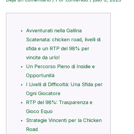
Avventurati nella Gallina
Scatenata: chicken road, livelli di
sfida e un RTP del 98% per
vincite da urlo!
Un Percorso Pieno di Insidie e
Opportunità
I Livelli di Difficoltà: Una Sfida per
Ogni Giocatore
RTP del 98%: Trasparenza e
Gioco Equo
Strategie Vincenti per la Chicken
Road