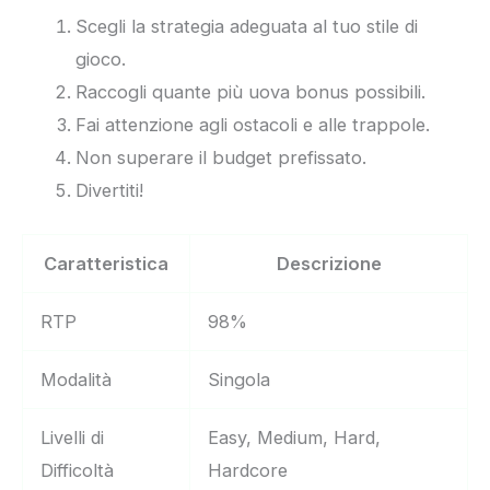
Scegli la strategia adeguata al tuo stile di
gioco.
Raccogli quante più uova bonus possibili.
Fai attenzione agli ostacoli e alle trappole.
Non superare il budget prefissato.
Divertiti!
Caratteristica
Descrizione
RTP
98%
Modalità
Singola
Livelli di
Easy, Medium, Hard,
Difficoltà
Hardcore