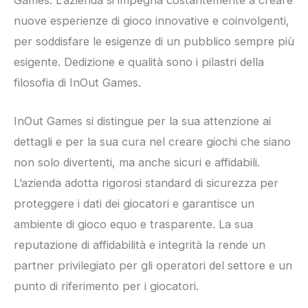
nuove esperienze di gioco innovative e coinvolgenti,
per soddisfare le esigenze di un pubblico sempre più
esigente. Dedizione e qualità sono i pilastri della
filosofia di InOut Games.
InOut Games si distingue per la sua attenzione ai
dettagli e per la sua cura nel creare giochi che siano
non solo divertenti, ma anche sicuri e affidabili.
L’azienda adotta rigorosi standard di sicurezza per
proteggere i dati dei giocatori e garantisce un
ambiente di gioco equo e trasparente. La sua
reputazione di affidabilità e integrità la rende un
partner privilegiato per gli operatori del settore e un
punto di riferimento per i giocatori.