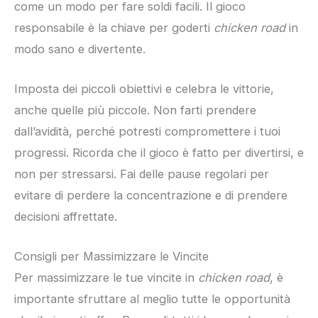
come un modo per fare soldi facili. Il gioco
responsabile è la chiave per goderti
chicken road
in
modo sano e divertente.
Imposta dei piccoli obiettivi e celebra le vittorie,
anche quelle più piccole. Non farti prendere
dall’avidità, perché potresti compromettere i tuoi
progressi. Ricorda che il gioco è fatto per divertirsi, e
non per stressarsi. Fai delle pause regolari per
evitare di perdere la concentrazione e di prendere
decisioni affrettate.
Consigli per Massimizzare le Vincite
Per massimizzare le tue vincite in
chicken road
, è
importante sfruttare al meglio tutte le opportunità