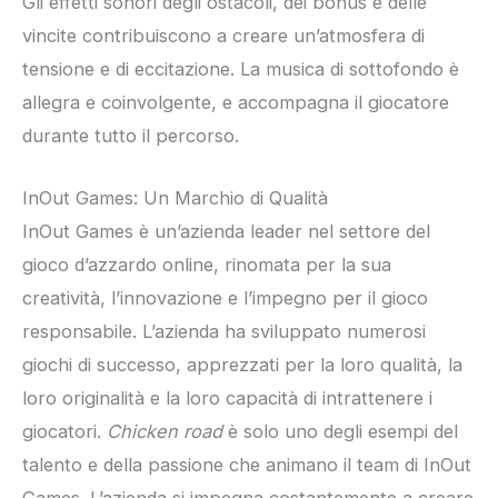
Gli effetti sonori degli ostacoli, dei bonus e delle
vincite contribuiscono a creare un’atmosfera di
tensione e di eccitazione. La musica di sottofondo è
allegra e coinvolgente, e accompagna il giocatore
durante tutto il percorso.
InOut Games: Un Marchio di Qualità
InOut Games è un’azienda leader nel settore del
gioco d’azzardo online, rinomata per la sua
creatività, l’innovazione e l’impegno per il gioco
responsabile. L’azienda ha sviluppato numerosi
giochi di successo, apprezzati per la loro qualità, la
loro originalità e la loro capacità di intrattenere i
giocatori.
Chicken road
è solo uno degli esempi del
talento e della passione che animano il team di InOut
Games. L’azienda si impegna costantemente a creare