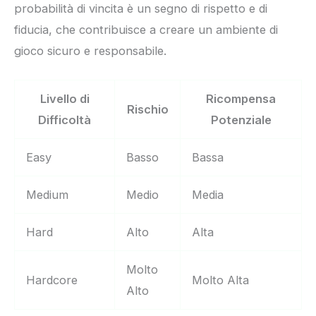
probabilità di vincita è un segno di rispetto e di
fiducia, che contribuisce a creare un ambiente di
gioco sicuro e responsabile.
Livello di
Ricompensa
Rischio
Difficoltà
Potenziale
Easy
Basso
Bassa
Medium
Medio
Media
Hard
Alto
Alta
Molto
Hardcore
Molto Alta
Alto