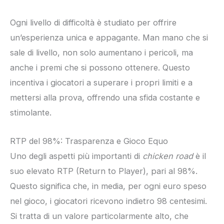
Ogni livello di difficoltà è studiato per offrire
un’esperienza unica e appagante. Man mano che si
sale di livello, non solo aumentano i pericoli, ma
anche i premi che si possono ottenere. Questo
incentiva i giocatori a superare i propri limiti e a
mettersi alla prova, offrendo una sfida costante e
stimolante.
RTP del 98%: Trasparenza e Gioco Equo
Uno degli aspetti più importanti di
chicken road
è il
suo elevato RTP (Return to Player), pari al 98%.
Questo significa che, in media, per ogni euro speso
nel gioco, i giocatori ricevono indietro 98 centesimi.
Si tratta di un valore particolarmente alto, che