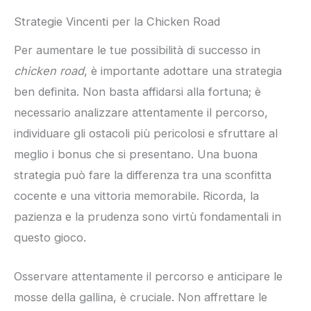
Strategie Vincenti per la Chicken Road
Per aumentare le tue possibilità di successo in
chicken road
, è importante adottare una strategia
ben definita. Non basta affidarsi alla fortuna; è
necessario analizzare attentamente il percorso,
individuare gli ostacoli più pericolosi e sfruttare al
meglio i bonus che si presentano. Una buona
strategia può fare la differenza tra una sconfitta
cocente e una vittoria memorabile. Ricorda, la
pazienza e la prudenza sono virtù fondamentali in
questo gioco.
Osservare attentamente il percorso e anticipare le
mosse della gallina, è cruciale. Non affrettare le