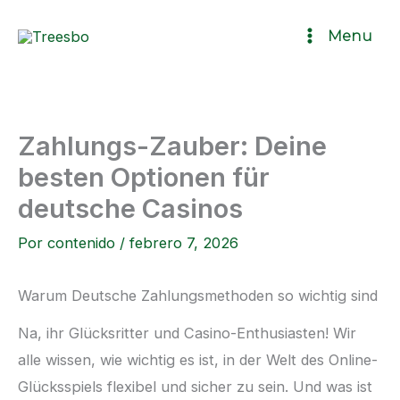
Ir
Menu
al
contenido
Zahlungs-Zauber: Deine
besten Optionen für
deutsche Casinos
Por
contenido
/
febrero 7, 2026
Warum Deutsche Zahlungsmethoden so wichtig sind
Na, ihr Glücksritter und Casino-Enthusiasten! Wir
alle wissen, wie wichtig es ist, in der Welt des Online-
Glücksspiels flexibel und sicher zu sein. Und was ist