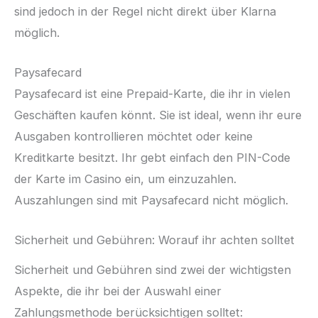
sind jedoch in der Regel nicht direkt über Klarna
möglich.
Paysafecard
Paysafecard ist eine Prepaid-Karte, die ihr in vielen
Geschäften kaufen könnt. Sie ist ideal, wenn ihr eure
Ausgaben kontrollieren möchtet oder keine
Kreditkarte besitzt. Ihr gebt einfach den PIN-Code
der Karte im Casino ein, um einzuzahlen.
Auszahlungen sind mit Paysafecard nicht möglich.
Sicherheit und Gebühren: Worauf ihr achten solltet
Sicherheit und Gebühren sind zwei der wichtigsten
Aspekte, die ihr bei der Auswahl einer
Zahlungsmethode berücksichtigen solltet: