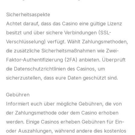
Sicherheitsaspekte
Achtet darauf, dass das Casino eine gültige Lizenz
besitzt und über sichere Verbindungen (SSL-
Verschlüsselung) verfügt. Wählt Zahlungsmethoden,
die zusätzliche Sicherheitsmaßnahmen wie Zwei-
Faktor-Authentifizierung (2FA) anbieten. Überprüft
die Datenschutzrichtlinien des Casinos, um
sicherzustellen, dass eure Daten geschützt sind.
Gebühren
Informiert euch über mögliche Gebühren, die von
der Zahlungsmethode oder dem Casino erhoben
werden. Einige Casinos erheben Gebühren für Ein-
oder Auszahlungen, während andere dies kostenlos