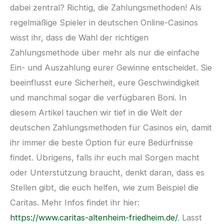
dabei zentral? Richtig, die Zahlungsmethoden! Als
regelmäßige Spieler in deutschen Online-Casinos
wisst ihr, dass die Wahl der richtigen
Zahlungsmethode über mehr als nur die einfache
Ein- und Auszahlung eurer Gewinne entscheidet. Sie
beeinflusst eure Sicherheit, eure Geschwindigkeit
und manchmal sogar die verfügbaren Boni. In
diesem Artikel tauchen wir tief in die Welt der
deutschen Zahlungsmethoden für Casinos ein, damit
ihr immer die beste Option für eure Bedürfnisse
findet. Übrigens, falls ihr euch mal Sorgen macht
oder Unterstützung braucht, denkt daran, dass es
Stellen gibt, die euch helfen, wie zum Beispiel die
Caritas. Mehr Infos findet ihr hier:
https://www.caritas-altenheim-friedheim.de/
. Lasst