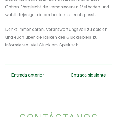
Option. Vergleicht die verschiedenen Methoden und
wählt diejenige, die am besten zu euch passt.
Denkt immer daran, verantwortungsvoll zu spielen
und euch über die Risiken des Glücksspiels zu
informieren. Viel Glück am Spieltisch!
←
Entrada anterior
Entrada siguiente
→