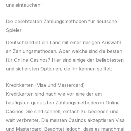
uns eintauchen!
Die beliebtesten Zahlungsmethoden für deutsche
Spieler
Deutschland ist ein Land mit einer riesigen Auswahl
an Zahlungsmethoden. Aber welche sind die besten
für Online-Casinos? Hier sind einige der beliebtesten
und sichersten Optionen, die ihr kennen solltet:
Kreditkarten (Visa und Mastercard)
Kreditkarten sind nach wie vor eine der am
häufigsten genutzten Zahlungsmethoden in Online-
Casinos. Sie sind schnell, einfach zu bedienen und
weit verbreitet. Die meisten Casinos akzeptieren Visa
und Mastercard. Beachtet jedoch, dass es manchmal