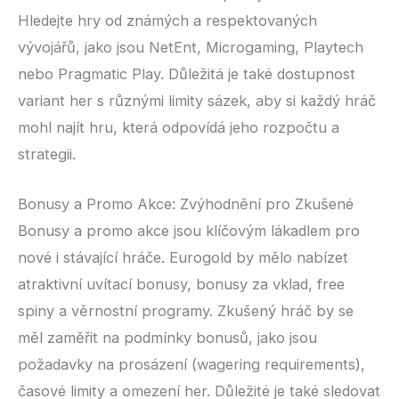
Hledejte hry od známých a respektovaných
vývojářů, jako jsou NetEnt, Microgaming, Playtech
nebo Pragmatic Play. Důležitá je také dostupnost
variant her s různými limity sázek, aby si každý hráč
mohl najít hru, která odpovídá jeho rozpočtu a
strategii.
Bonusy a Promo Akce: Zvýhodnění pro Zkušené
Bonusy a promo akce jsou klíčovým lákadlem pro
nové i stávající hráče. Eurogold by mělo nabízet
atraktivní uvítací bonusy, bonusy za vklad, free
spiny a věrnostní programy. Zkušený hráč by se
měl zaměřit na podmínky bonusů, jako jsou
požadavky na prosázení (wagering requirements),
časové limity a omezení her. Důležité je také sledovat