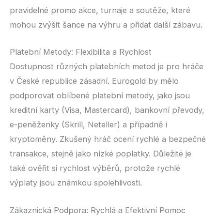
pravidelné promo akce, turnaje a soutěže, které
mohou zvýšit šance na výhru a přidat další zábavu.
Platební Metody: Flexibilita a Rychlost
Dostupnost různých platebních metod je pro hráče
v České republice zásadní. Eurogold by mělo
podporovat oblíbené platební metody, jako jsou
kreditní karty (Visa, Mastercard), bankovní převody,
e-peněženky (Skrill, Neteller) a případně i
kryptoměny. Zkušený hráč ocení rychlé a bezpečné
transakce, stejně jako nízké poplatky. Důležité je
také ověřit si rychlost výběrů, protože rychlé
výplaty jsou známkou spolehlivosti.
Zákaznická Podpora: Rychlá a Efektivní Pomoc