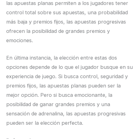
las apuestas planas permiten a los jugadores tener
control total sobre sus apuestas, una probabilidad
más baja y premios fijos, las apuestas progresivas
ofrecen la posibilidad de grandes premios y
emociones.
En última instancia, la elección entre estas dos
opciones depende de lo que el jugador busque en su
experiencia de juego. Si busca control, seguridad y
premios fijos, las apuestas planas pueden ser la
mejor opción. Pero si busca emocionante, la
posibilidad de ganar grandes premios y una
sensación de adrenalina, las apuestas progresivas
pueden ser la elección perfecta.