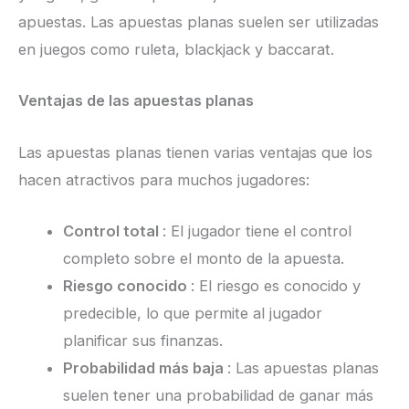
apuestas. Las apuestas planas suelen ser utilizadas
en juegos como ruleta, blackjack y baccarat.
Ventajas de las apuestas planas
Las apuestas planas tienen varias ventajas que los
hacen atractivos para muchos jugadores:
Control total
: El jugador tiene el control
completo sobre el monto de la apuesta.
Riesgo conocido
: El riesgo es conocido y
predecible, lo que permite al jugador
planificar sus finanzas.
Probabilidad más baja
: Las apuestas planas
suelen tener una probabilidad de ganar más